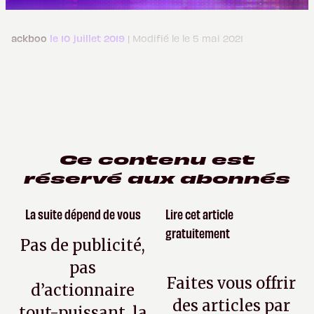
ackboo
le 10 juillet 2019
| Modifié le le 5 mai 2021
Ce contenu est
réservé aux abonnés
La suite dépend de vous
Lire cet article
gratuitement
Pas de publicité,
pas
Faites vous offrir
d’actionnaire
des articles par
tout-puissant, la