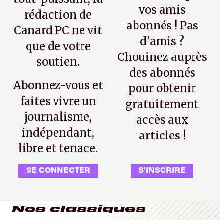
vos amis
rédaction de
abonnés ! Pas
Canard PC ne vit
d'amis ?
que de votre
Chouinez auprès
soutien.
des abonnés
Abonnez-vous et
pour obtenir
faites vivre un
gratuitement
journalisme,
accès aux
indépendant,
articles !
libre et tenace.
SE CONNECTER
S'INSCRIRE
Nos classiques