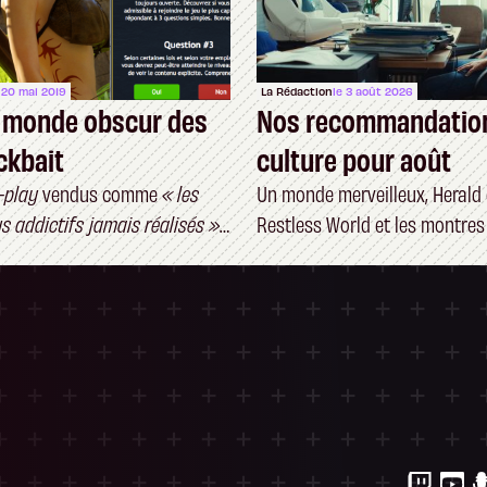
 20 mai 2019
La Rédaction
le 3 août 2026
e monde obscur des
Nos recommandatio
ickbait
culture pour août
-play
vendus comme
« les
Un monde merveilleux, Herald 
us addictifs jamais réalisés »
Restless World et les montres 
iment un intérêt – et un
ersonnalisez vos Options
 gérer vos paramètres de confidentialité, en g