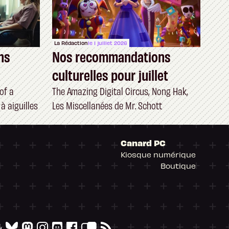
La Rédaction
le 1 juillet 2026
ns
Nos recommandations
culturelles pour juillet
of a
The Amazing Digital Circus, Nong Hak,
à aiguilles
Les Miscellanées de Mr. Schott
Canard PC
Kiosque numérique
Boutique
arantissant la conformité avec les réglementat