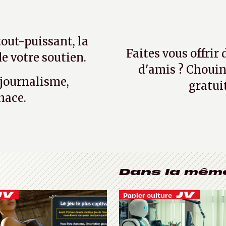
tout-puissant, la
Faites vous offrir
e votre soutien.
d'amis ? Chouin
 journalisme,
gratui
nace.
Dans la mêm
Papier culture