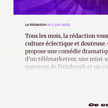
La Rédaction
le 2 juin 2025
Tous les mois, la rédaction vous 
culture éclectique et douteuse. 
propose une comédie dramatiqu
d'un télémarketeur, une mini-s
urgences de Pittsburgh et un c
pour des soirées placées sous le
Ce c