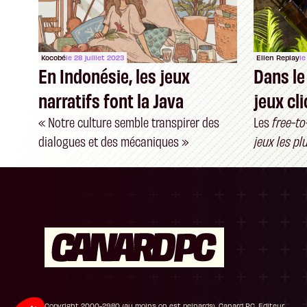
Kocobé
le 28 juillet 2023
Ellen Replay
le
En Indonésie, les jeux
Dans l
narratifs font la Java
jeux cl
« Notre culture semble transpirer des
Les
free-to
dialogues et des mécaniques »
jeux les pl
ont-ils vra
public ?
Plateforme de Gestion du Consentement : P
Axeptio consent
Notre plateforme vous permet d'adapter et de
Copyright 2000-2980 (au moins on est peinards), Canard PC. Editeur