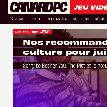
JEU VID
À VENIR
TESTS
EN CHANTIER
DOSSIERS
RÉTRO
Papier culture
Nos recommand
culture pour ju
Sorry to Bother You, The Pitt et le nœ