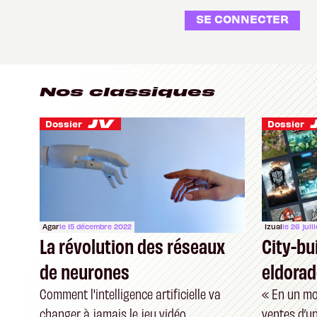
SE CONNECTER
Nos classiques
Dossier
Dossier
Agar
le 15 décembre 2022
Izual
le 26 juil
La révolution des réseaux
City-bui
de neurones
eldorad
Comment l'intelligence artificielle va
« En un moi
changer à jamais le jeu vidéo
ventes d’un