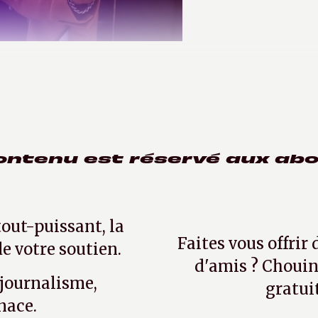
ontenu est réservé aux ab
tout-puissant, la
Faites vous offrir
e votre soutien.
d'amis ? Chouin
 journalisme,
gratui
nace.