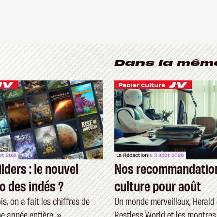
Dans la mêm
Papier culture
let 2021
La Rédaction
le 3 août 2026
lders : le nouvel
Nos recommandatio
o des indés ?
culture pour août
s, on a fait les chiffres de
Un monde merveilleux, Herald 
e année entière. »
Restless World et les montres 