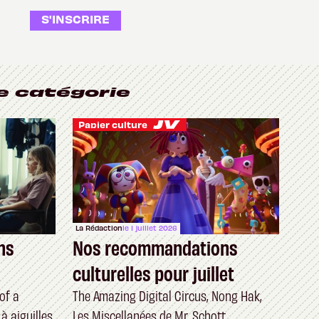
S'INSCRIRE
e catégorie
Papier culture
La Rédaction
le 1 juillet 2026
ns
Nos recommandations
culturelles pour juillet
of a
The Amazing Digital Circus, Nong Hak,
à aiguilles
Les Miscellanées de Mr. Schott