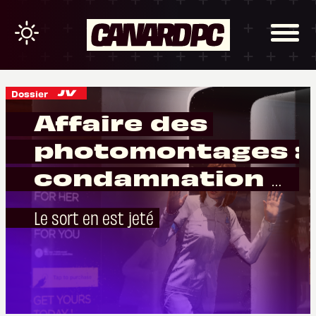
Dossier
Affaire des
photomontages :
condamnation de
Quantic Dream en
Le sort en est jeté
cassation