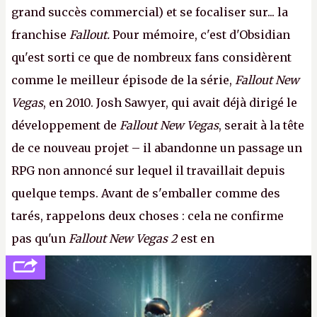
grand succès commercial) et se focaliser sur... la
franchise
Fallout.
Pour mémoire, c'est d'Obsidian
qu'est sorti ce que de nombreux fans considèrent
comme le meilleur épisode de la série,
Fallout New
Vegas
, en 2010. Josh Sawyer, qui avait déjà dirigé le
développement de
Fallout New Vegas
, serait à la tête
de ce nouveau projet – il abandonne un passage un
RPG non annoncé sur lequel il travaillait depuis
quelque temps. Avant de s'emballer comme des
tarés, rappelons deux choses : cela ne confirme
pas qu'un
Fallout New Vegas 2
est en
développement (pour ce que l'on sait, ils bossent
peut-être sur
Fallout Football
ou
Fallout vs. Les
Lapins Crétins)
et l'Obsidian d'aujourd'hui n'est plus