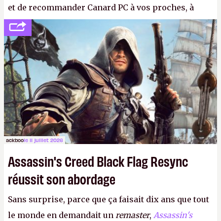
et de recommander Canard PC à vos proches, à
votre famille et aux inconnus que vous croisez
dans la rue. Bon été à tous ! –
ER.
ackboo
le 11 juillet 2026
Assassin's Creed Black Flag Resync
réussit son abordage
Sans surprise, parce que ça faisait dix ans que tout
le monde en demandait un
remaster
,
Assassin's