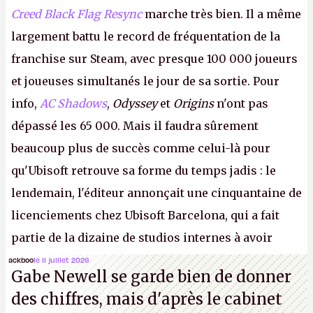
Creed Black Flag Resync
marche très bien. Il a même
largement battu le record de fréquentation de la
franchise sur Steam, avec presque 100 000 joueurs
et joueuses simultanés le jour de sa sortie. Pour
info,
AC Shadows
,
Odyssey
et
Origins
n'ont pas
dépassé les 65 000. Mais il faudra sûrement
beaucoup plus de succès comme celui-là pour
qu'Ubisoft retrouve sa forme du temps jadis : le
lendemain, l'éditeur annonçait une cinquantaine de
licenciements chez Ubisoft Barcelona, qui a fait
partie de la dizaine de studios internes à avoir
travaillé sur cet
Assassin's Creed
sous la direction
ackboo
le 11 juillet 2026
Gabe Newell se garde bien de donner
d'Ubisoft Singapour.
A.
des chiffres, mais d'après le cabinet