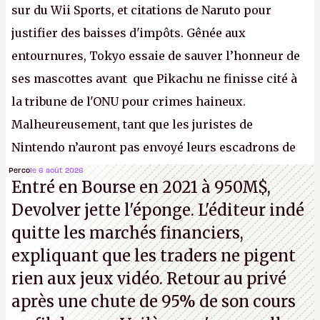
sur du Wii Sports, et citations de Naruto pour
justifier des baisses d'impôts. Gênée aux
entournures, Tokyo essaie de sauver l’honneur de
ses mascottes avant que Pikachu ne finisse cité à
la tribune de l'ONU pour crimes haineux.
Malheureusement, tant que les juristes de
Nintendo n’auront pas envoyé leurs escadrons de
la mort judiciaires pour distribuer du copyright
Perco
le 6 août 2026
Entré en Bourse en 2021 à 950M$,
strike à tour de bras, l'Oncle Sam continuera
Devolver jette l'éponge. L'éditeur indé
d'étaler sa confiture intellectuelle sur vos
quitte les marchés financiers,
souvenirs d'enfance.
P.
expliquant que les traders ne pigent
rien aux jeux vidéo. Retour au privé
après une chute de 95% de son cours