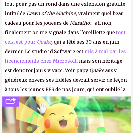
tout pour pas un rond dans une extension gratuite
intitulée
Dawn of the Machine,
vraiment quel beau
cadeau pour les joueurs de
Maratho
.... ah non,
finalement on me signale dans l'oreillette que
tout
cela est pour
Quake
,
qui a fêté ses 30 ans en juin
dernier. Le studio id Software est
mis à mal par les
licenciements chez Microsoft
, mais son héritage
est donc toujours vivace. Voir papy
Quake
aussi
généreux envers ses fidèles devrait servir de leçon
à tous les jeunes FPS de nos jours, qui ont oublié la
politesse et le respect envers leurs joueurs et les
anciens. Il leur faudrait une bonne guerre des
consoles à ces petits cons !
P.