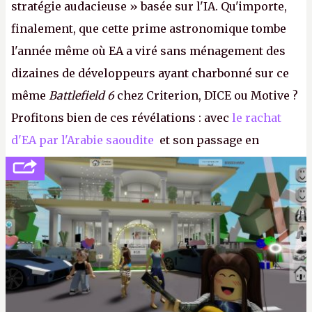
stratégie audacieuse » basée sur l'IA. Qu'importe,
finalement, que cette prime astronomique tombe
l'année même où EA a viré sans ménagement des
dizaines de développeurs ayant charbonné sur ce
même
Battlefield 6
chez Criterion, DICE ou Motive ?
Profitons bien de ces révélations : avec
le rachat
d'EA par l'Arabie saoudite
et son passage en
société privée, l'éditeur n'aura bientôt plus
l'obligation de publier ses bilans. Encore une
victoire pour la transparence.
P.