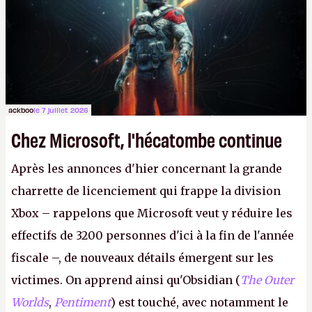
le même studio qu'il y a 15 ans. Mais bon, OK, on
peut commencer à fantasmer.
A.
ackboo
le 7 juillet 2026
Chez Microsoft, l'hécatombe continue
Après les annonces d'hier concernant la grande
charrette de licenciement qui frappe la division
Xbox – rappelons que Microsoft veut y réduire les
effectifs de 3200 personnes d'ici à la fin de l'année
fiscale –, de nouveaux détails émergent sur les
victimes. On apprend ainsi qu'Obsidian (
The Outer
Worlds
,
Pentiment
) est touché, avec notamment le