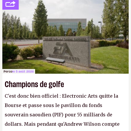
peine 2 000 dollars en poche. C'est toujours plus
cher payé que le temps passé à dev, mais ça
apprendra aux petits malins qu'on ne braque pas
Gabe Newell aussi facilement.
P.
Perco
le 5 août 2026
Champions de golfe
C'est donc bien officiel : Electronic Arts quitte la
Bourse et passe sous le pavillon du fonds
souverain saoudien (PIF) pour 55 milliards de
dollars. Mais pendant qu'Andrew Wilson compte