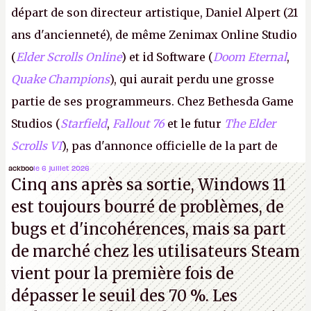
départ de son directeur artistique, Daniel Alpert (21
ans d'ancienneté), de même Zenimax Online Studio
(
Elder Scrolls Online
) et id Software (
Doom Eternal
,
Quake Champions
), qui aurait perdu une grosse
partie de ses programmeurs. Chez Bethesda Game
Studios (
Starfield
,
Fallout 76
et le futur
The Elder
Scrolls VI
), pas d'annonce officielle de la part de
Microsoft, mais le syndicat des employés confirme
ackboo
le 6 juillet 2026
Cinq ans après sa sortie, Windows 11
de nombreux licenciements.
A.
est toujours bourré de problèmes, de
bugs et d'incohérences, mais sa part
de marché chez les utilisateurs Steam
vient pour la première fois de
dépasser le seuil des 70 %. Les