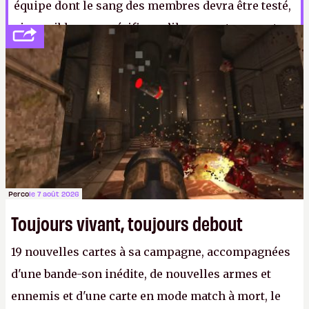
équipe dont le sang des membres devra être testé,
si possible, pour vérifier qu’ils ne vont pas muter
en monstruosités pour vous mordiller la carotide.
Un lundi au bureau quoi.
P.
Perco
le 7 août 2026
Toujours vivant, toujours debout
19 nouvelles cartes à sa campagne, accompagnées
d'une bande-son inédite, de nouvelles armes et
ennemis et d'une carte en mode match à mort, le