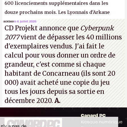
600 licenciements supplémentaires dans les
douze prochains mois. Les Lyonnais d'Arkane
(Dishonored,
Deathloop
) pourraient faire partie des
ackboo
le 6 juillet 2026
CD Projekt annonce que
Cyberpunk
prochaines victimes, puisque Microsoft a confirmé
2077
vient de dépasser les 40 millions
vouloir se séparer du studio.
A.
d'exemplaires vendus. J'ai fait le
calcul pour vous donner un ordre de
grandeur, c'est comme si chaque
habitant de Concarneau (ils sont 20
000) avait acheté une copie du jeu
tous les jours depuis sa sortie en
décembre 2020.
A.
Canard PC
Kiosque numérique
Il n'y a pas de