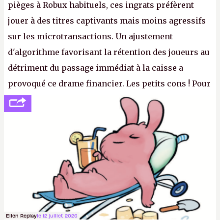
pièges à Robux habituels, ces ingrats préfèrent
jouer à des titres captivants mais moins agressifs
sur les microtransactions. Un ajustement
d'algorithme favorisant la rétention des joueurs au
détriment du passage immédiat à la caisse a
provoqué ce drame financier. Les petits cons ! Pour
se consoler, le PDG David Baszucki peut compter
sur le déblocage du jeu en Russie et l'explosion des
joueurs majeurs (+32 %). L'avenir appartient donc
aux adultes, qui ne sont jamais que des enfants
avec du pouvoir d'achat.
P.
Ellen Replay
le 12 juillet 2026