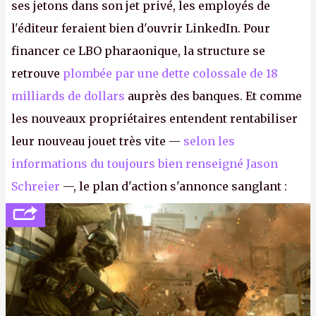
ses jetons dans son jet privé, les employés de
l'éditeur feraient bien d'ouvrir LinkedIn. Pour
financer ce LBO pharaonique, la structure se
retrouve
plombée par une dette colossale de 18
milliards de dollars
auprès des banques. Et comme
les nouveaux propriétaires entendent rentabiliser
leur nouveau jouet très vite —
selon les
informations du toujours bien renseigné Jason
Schreier
—, le plan d'action s'annonce sanglant :
réductions de coûts drastiques, fermetures de
studios et licenciements massifs. En gros, essorer
FC
et
Battlefield
, puis virer le reste.
P.