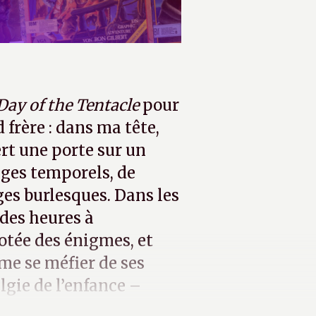
Day of the Tentacle
pour
 frère : dans ma tête,
ert une porte sur un
ges temporels, de
es burlesques. Dans les
 des heures à
otée des énigmes, et
me se méfier de ses
lgie de l’enfance –
s capitalisent dessus.