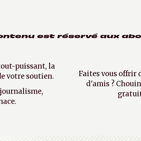
ontenu est réservé aux ab
tout-puissant, la
Faites vous offrir
e votre soutien.
d'amis ? Chouin
 journalisme,
gratui
nace.