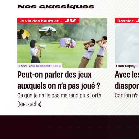
Nos classiques
Je vis des hauts et des bas
Dossier
Kabouka
le 16 octobre 2023
Ellen Replay
le
Peut-on parler des jeux
Avec le
auxquels on n’a pas joué ?
diaspo
Ce que je ne lis pas me rend plus forte
Canton n'a
(Nietzsche)