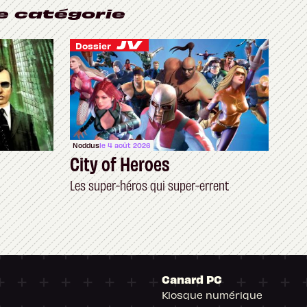
e catégorie
Dossier
Noddus
le 4 août 2026
City of Heroes
Les super-héros qui super-errent
Canard PC
Kiosque numérique