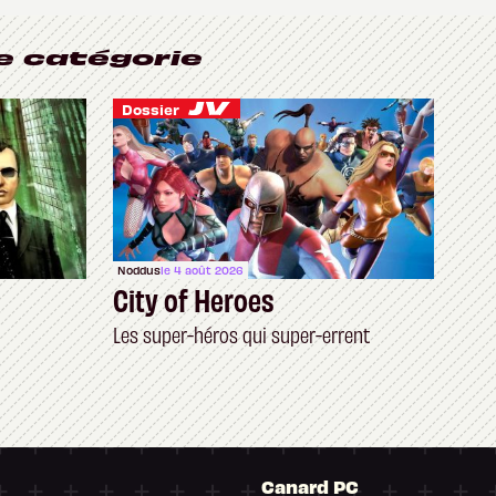
e catégorie
Dossier
Noddus
le 4 août 2026
City of Heroes
Les super-héros qui super-errent
Canard PC