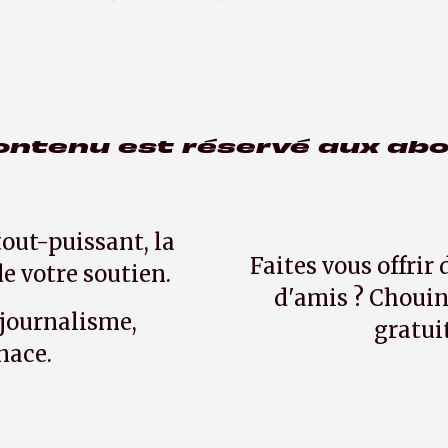
ontenu est réservé aux ab
tout-puissant, la
Faites vous offrir
e votre soutien.
d'amis ? Chouin
 journalisme,
gratui
nace.