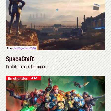
Perco
le 20 juillet 2026
SpaceCraft
Prolétaire des hommes
En chantier