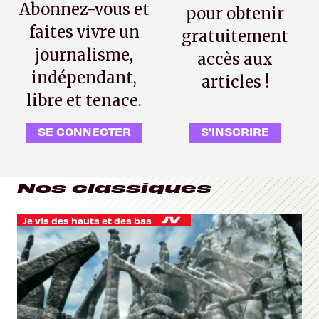
Abonnez-vous et
pour obtenir
faites vivre un
gratuitement
journalisme,
accès aux
indépendant,
articles !
libre et tenace.
SE CONNECTER
S'INSCRIRE
Nos classiques
Je vis des hauts et des bas