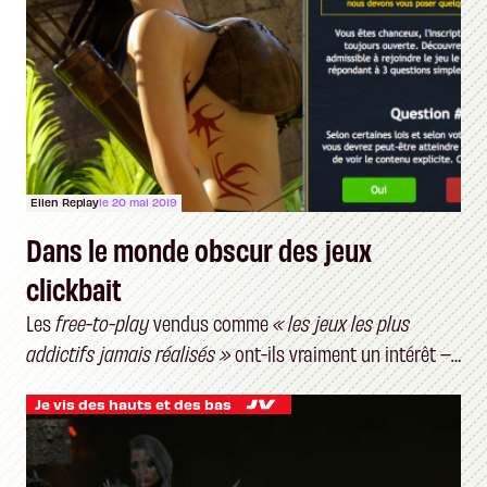
Ellen Replay
le 20 mai 2019
Dans le monde obscur des jeux
clickbait
Les
free-to-play
vendus comme
« les jeux les plus
addictifs jamais réalisés »
ont-ils vraiment un intérêt –
et un public ?
Je vis des hauts et des bas