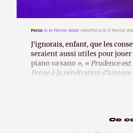
Perco
le 16 février 2026
| Modifié le le 17 février 2
J’ignorais, enfant, que les con
seraient aussi utiles pour jouer
piano
va
sano
», « Prudence est
Pense à la pénétration d’armure 
arme de poing
». La sainte fem
Ce c