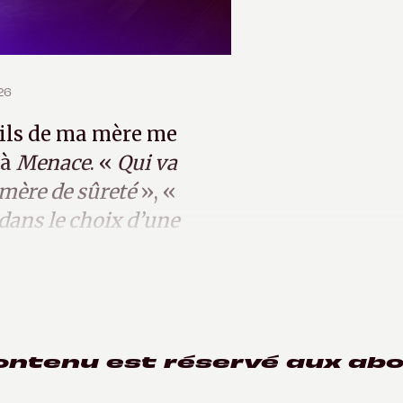
026
seils de ma mère me
 à
Menace
. «
Qui va
 mère de sûreté
», «
dans le choix d’une
me.
ontenu est réservé aux ab