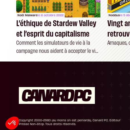
Noël Malware
le 6 octobre 2022
Noddus
le 5 d
L’éthique de Stardew Valley
Vingt an
et l’esprit du capitalisme
retrouv
son jus
Comment les simulateurs de vie à la
Arnaques, 
campagne nous aident à accepter le vide
de nos existences
Plateforme de Gestion du Consentement : P
Axeptio consent
Notre plateforme vous permet d'adapter et de
Copyright 2000-2980 (au moins on est peinards), Canard PC. Editeur
Presse Non-Stop. Tous droits réservés.