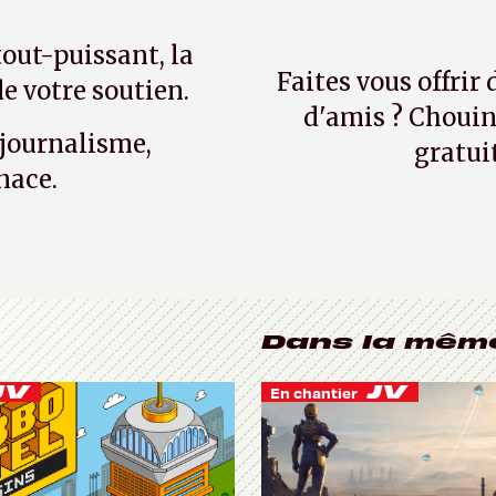
tout-puissant, la
Faites vous offrir
e votre soutien.
d'amis ? Chouin
 journalisme,
gratui
nace.
Dans la mêm
En chantier