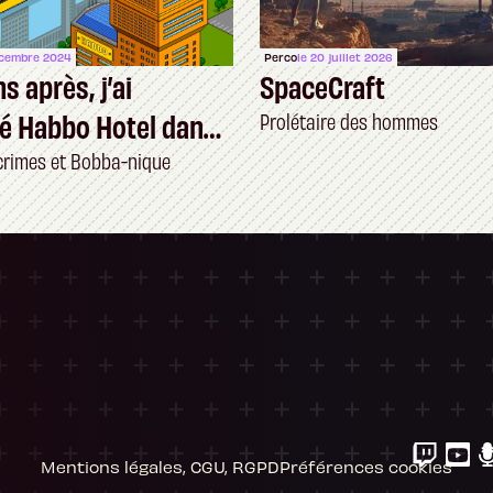
écembre 2024
Perco
le 20 juillet 2026
s après, j’ai
SpaceCraft
é Habbo Hotel dans
Prolétaire des hommes
crimes et Bobba-nique
ersonnalisez vos Options
 gérer vos paramètres de confidentialité, en g
Mentions légales, CGU, RGPD
Préférences cookies