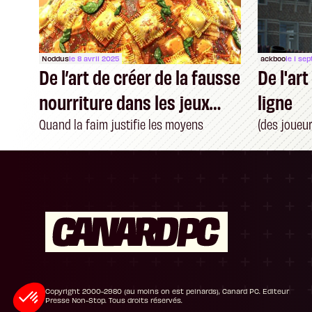
Noddus
le 8 avril 2025
ackboo
le 1 se
De l’art de créer de la fausse
De l'ar
nourriture dans les jeux
ligne
vidéo
Quand la faim justifie les moyens
(des joueur
Plateforme de Gestion du Consentement : P
Axeptio consent
Notre plateforme vous permet d'adapter et de
Copyright 2000-2980 (au moins on est peinards), Canard PC. Editeur
Presse Non-Stop. Tous droits réservés.