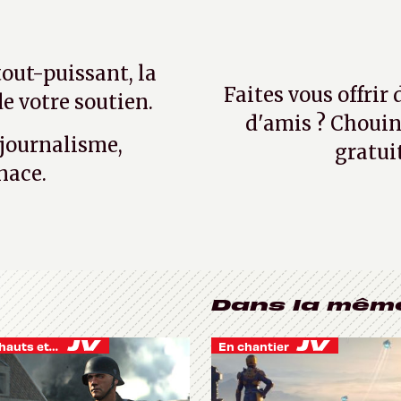
tout-puissant, la
Faites vous offrir
e votre soutien.
d'amis ? Chouin
 journalisme,
gratui
nace.
Dans la mêm
Je vis des hauts et des bas
En chantier