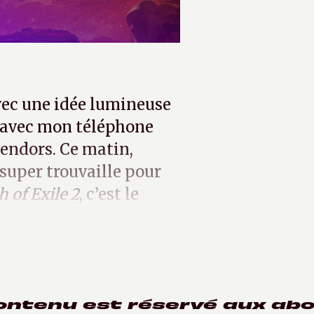
avec une idée lumineuse
e avec mon téléphone
rendors. Ce matin,
 super trouvaille pour
h of Exile 2
, c’est le
s sont claires.
ontenu est réservé aux ab