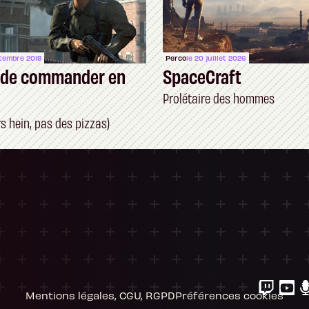
ptembre 2018
Perco
le 20 juillet 2026
t de commander en
SpaceCraft
Prolétaire des hommes
s hein, pas des pizzas)
ersonnalisez vos Options
 gérer vos paramètres de confidentialité, en g
Mentions légales, CGU, RGPD
Préférences cookies