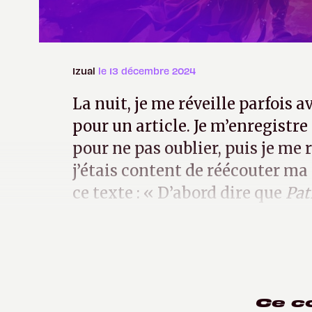
Izual
le 13 décembre 2024
La nuit, je me réveille parfois 
pour un article. Je m’enregistr
pour ne pas oublier, puis je me 
j’étais content de réécouter ma
ce texte : « D’abord dire que
Pat
Diablo 2
de
Diablo 2
. » Les chose
Ce c