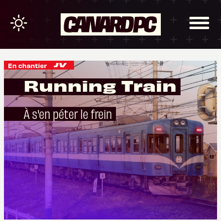
En chantier
Running Train
À s'en péter le frein