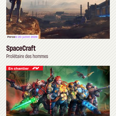
Perco
le 20 juillet 2026
SpaceCraft
Prolétaire des hommes
En chantier