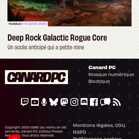
Noddus
le 15 juillet 2026
Deep Rock Galactic Rogue Core
Un accès anticipé qui a petite mine
Canard PC
Kiosque numérique
Boutique
Mentions légales, CGU,
Copyright 2000-2980 (au moins on est
RGPD
peinards), Canard PC. Editeur Presse
Non-Stop. Tous droits réservés.
Préférences cookies