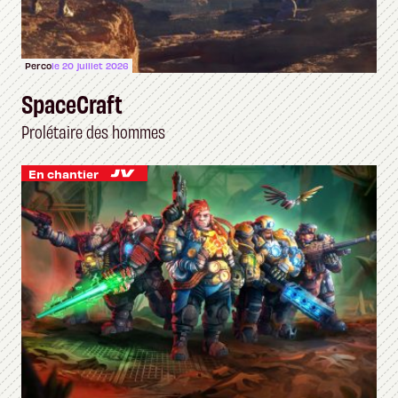
Perco
le 20 juillet 2026
SpaceCraft
Prolétaire des hommes
En chantier