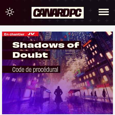
En chantier
Shadows of
Doubt
Code de procédural