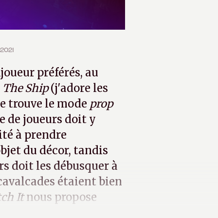
 2021
joueur préférés, au
s
The Ship
(j'adore les
se trouve le mode
prop
e de joueurs doit y
ité à prendre
bjet du décor, tandis
s doit les débusquer à
t cavalcades étaient bien
ch It
nous propose
le même thème.