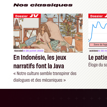
Nos classiques
Dossier
Dossier
Kocobé
le 28 juillet 2023
ackboo
le 30 m
En Indonésie, les jeux
Le pati
narratifs font la Java
Éloge du s
« Notre culture semble transpirer des
dialogues et des mécaniques »