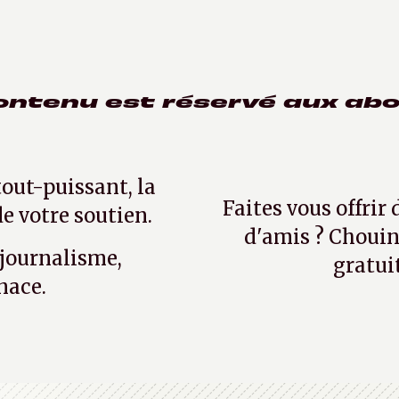
ontenu est réservé aux ab
tout-puissant, la
Faites vous offrir
e votre soutien.
d'amis ? Chouin
 journalisme,
gratui
nace.