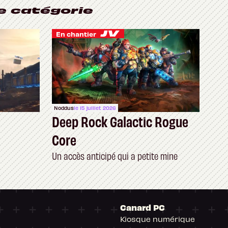
e catégorie
En chantier
Noddus
le 15 juillet 2026
Deep Rock Galactic Rogue
Core
Un accès anticipé qui a petite mine
Canard PC
Kiosque numérique