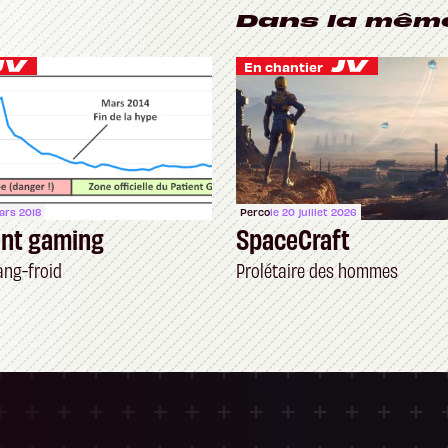
Dans la mêm
En chantier
ars 2018
Perco
le 20 juillet 2026
ent gaming
SpaceCraft
ang-froid
Prolétaire des hommes