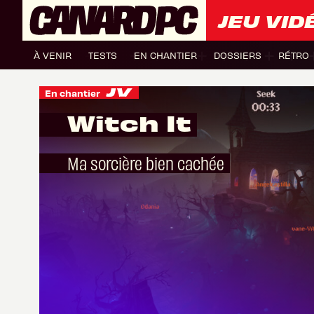
JEU VID
À VENIR
TESTS
EN CHANTIER
DOSSIERS
RÉTRO
En chantier
Witch It
Ma sorcière bien cachée