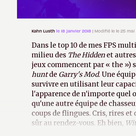
Kahn Lusth
le 18 janvier 2018
| Modifié le le 25 mai
Dans le top 10 de mes FPS multi
milieu des
The Hidden
et autre
jeux commencent par « the ») 
hunt
de
Garry's Mod
. Une équip
survivre en utilisant leur capac
l'apparence de n'importe quel o
qu'une autre équipe de chasseur
coups de flingues. Cris, rires e
sûr au rendez-vous. Eh bien,
Wit
aujourd'hui une variation sur 