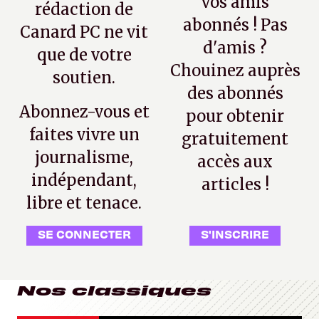
vos amis
rédaction de
abonnés ! Pas
Canard PC ne vit
d'amis ?
que de votre
Chouinez auprès
soutien.
des abonnés
Abonnez-vous et
pour obtenir
faites vivre un
gratuitement
journalisme,
accès aux
indépendant,
articles !
libre et tenace.
SE CONNECTER
S'INSCRIRE
Nos classiques