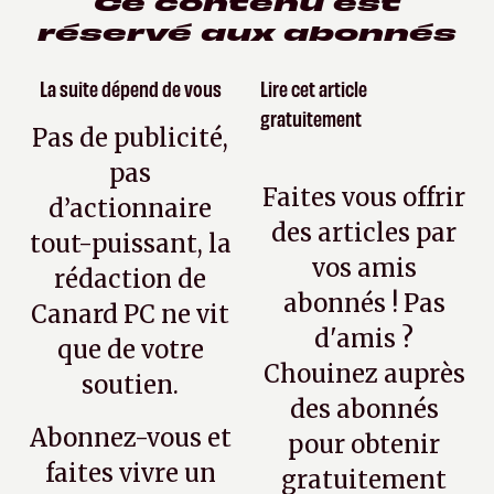
Ce contenu est
réservé aux abonnés
La suite dépend de vous
Lire cet article
gratuitement
Pas de publicité,
pas
Faites vous offrir
d’actionnaire
des articles par
tout-puissant, la
vos amis
rédaction de
abonnés ! Pas
Canard PC ne vit
d'amis ?
que de votre
Chouinez auprès
soutien.
des abonnés
Abonnez-vous et
pour obtenir
faites vivre un
gratuitement