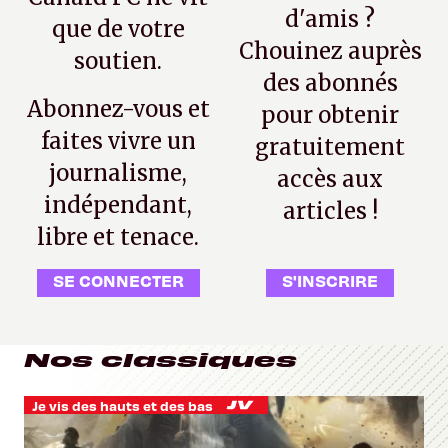
d'amis ?
que de votre
Chouinez auprès
soutien.
des abonnés
Abonnez-vous et
pour obtenir
faites vivre un
gratuitement
journalisme,
accès aux
indépendant,
articles !
libre et tenace.
SE CONNECTER
S'INSCRIRE
Nos classiques
Je vis des hauts et des bas