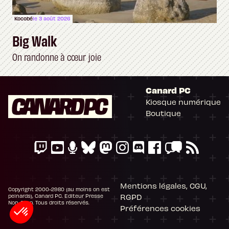
Kocobé
le 3 août 2026
Big Walk
On randonne à cœur joie
Canard PC
Kiosque numérique
Boutique
Mentions légales, CGU,
Copyright 2000-2980 (au moins on est
RGPD
peinards), Canard PC. Editeur Presse
Non-Stop. Tous droits réservés.
Préférences cookies