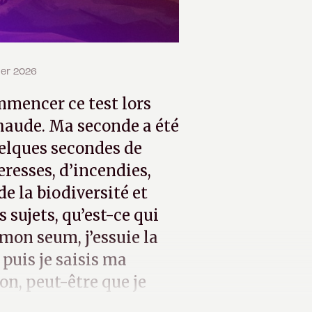
rier 2026
mmencer ce test lors
aude. Ma seconde a été
uelques secondes de
eresses, d’incendies,
e la biodiversité et
 sujets, qu’est-ce qui
mon seum, j’essuie la
puis je saisis ma
on, peut-être que je