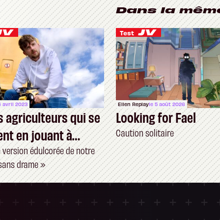
Dans la mêm
Test
4 avril 2023
Ellen Replay
le 5 août 2026
s agriculteurs qui se
Looking for Fael
nt en jouant à
Caution solitaire
 Simulator
e version édulcorée de notre
 sans drame »