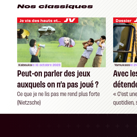
Nos classiques
Je vis des hauts et des bas
Dossier
Kabouka
le 16 octobre 2023
Yamukass
le 2
Peut-on parler des jeux
Avec le
auxquels on n’a pas joué ?
détende
Farming
Ce que je ne lis pas me rend plus forte
« C'est un
(Nietzsche)
quotidien,