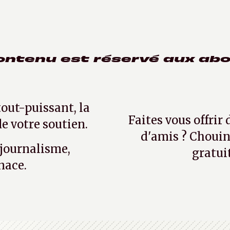
ontenu est réservé aux ab
tout-puissant, la
Faites vous offrir
e votre soutien.
d'amis ? Chouin
 journalisme,
gratui
nace.