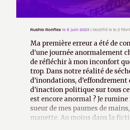
Rushie Ronflex
le 8 juin 2023
| Modifié le le 2 fév
Ma première erreur a été de co
d’une journée anormalement ch
de réfléchir à mon inconfort q
trop. Dans notre réalité de séch
d’inondations, d’effondrement d
d’inaction politique sur tous ces
est encore anormal ? Je rumine 
sueur de mes paumes de mains, 
manette. Au moins dans la ficti
survivrai à la fin du monde.