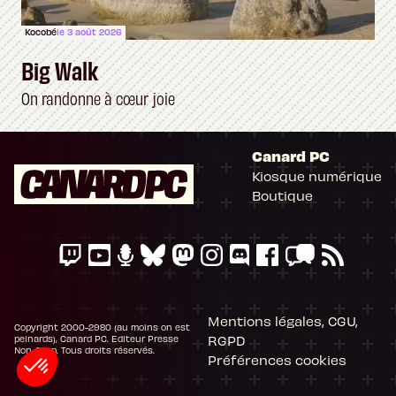
Kocobé
le 3 août 2026
Big Walk
On randonne à cœur joie
Canard PC
Kiosque numérique
Boutique
Mentions légales, CGU,
Copyright 2000-2980 (au moins on est
RGPD
peinards), Canard PC. Editeur Presse
Non-Stop. Tous droits réservés.
Préférences cookies