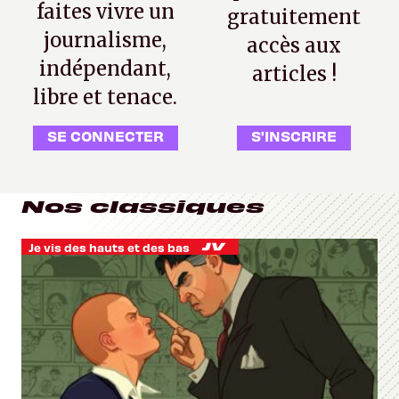
faites vivre un
gratuitement
journalisme,
accès aux
indépendant,
articles !
libre et tenace.
SE CONNECTER
S'INSCRIRE
Nos classiques
Je vis des hauts et des bas