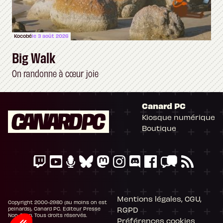
Kocobé
le 3 août 2026
Big Walk
On randonne à cœur joie
Canard PC
Kiosque numérique
Boutique
Mentions légales, CGU,
Copyright 2000-2980 (au moins on est
RGPD
peinards), Canard PC. Editeur Presse
Non-Stop. Tous droits réservés.
Préférences cookies