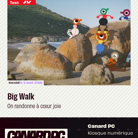
Test
Kocobé
le 3 août 2026
Big Walk
On randonne à cœur joie
Canard PC
Kiosque numérique