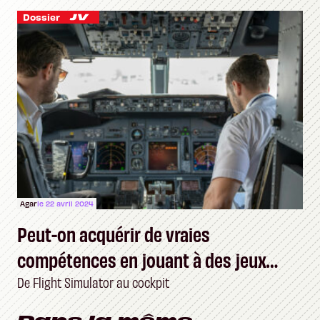
Dossier
Agar
le 22 avril 2024
Peut-on acquérir de vraies
compétences en jouant à des jeux
vidéo ?
De Flight Simulator au cockpit
Dans la même