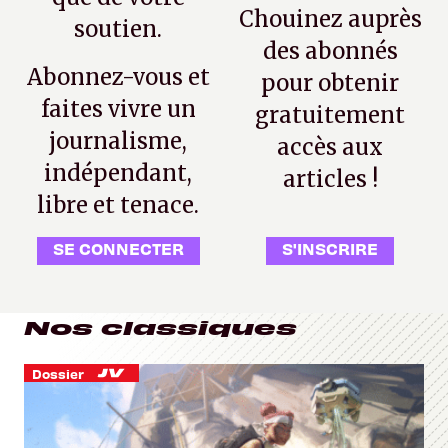
Chouinez auprès
soutien.
des abonnés
Abonnez-vous et
pour obtenir
faites vivre un
gratuitement
journalisme,
accès aux
indépendant,
articles !
libre et tenace.
SE CONNECTER
S'INSCRIRE
Nos classiques
Dossier