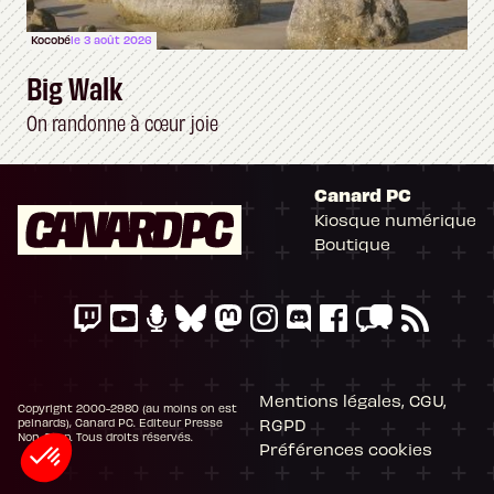
Kocobé
le 3 août 2026
Big Walk
On randonne à cœur joie
Canard PC
Kiosque numérique
Boutique
Mentions légales, CGU,
Copyright 2000-2980 (au moins on est
RGPD
peinards), Canard PC. Editeur Presse
Non-Stop. Tous droits réservés.
Préférences cookies