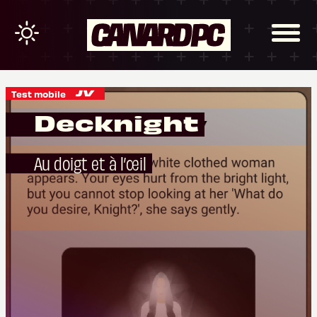
Test mobile
Decknight
Au doigt et à l’œil