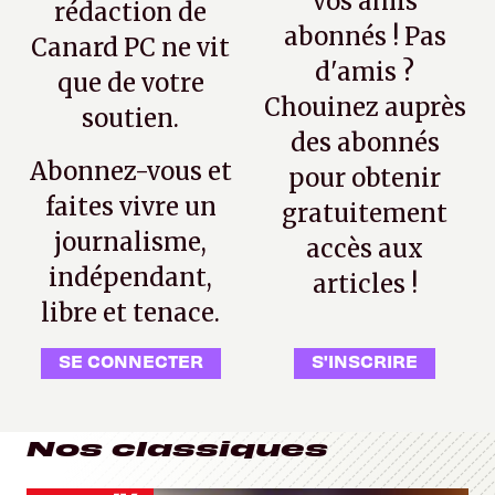
vos amis
rédaction de
abonnés ! Pas
Canard PC ne vit
d'amis ?
que de votre
Chouinez auprès
soutien.
des abonnés
Abonnez-vous et
pour obtenir
faites vivre un
gratuitement
journalisme,
accès aux
indépendant,
articles !
libre et tenace.
SE CONNECTER
S'INSCRIRE
Nos classiques