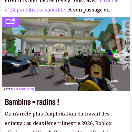
Profitons bien de ces révélations : avec
le rachat
d'EA par l'Arabie saoudite
et son passage en
société privée, l'éditeur n'aura bientôt plus
l'obligation de publier ses bilans. Encore une
victoire pour la transparence.
P.
Perco
le 3 août 2026
Bambins = radins !
On n'arrête plus l'exploitation du travail des
enfants : au deuxième trimestre 2026, Roblox