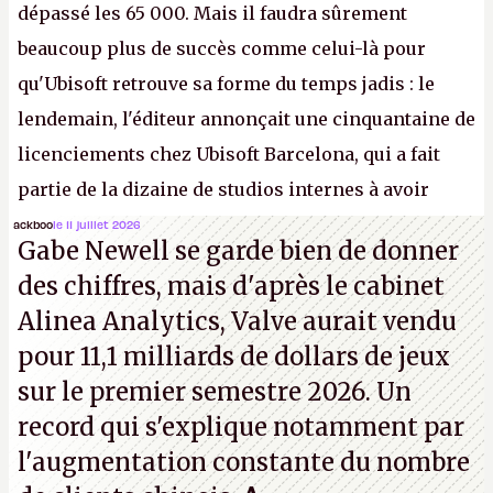
dépassé les 65 000. Mais il faudra sûrement
beaucoup plus de succès comme celui-là pour
qu'Ubisoft retrouve sa forme du temps jadis : le
lendemain, l'éditeur annonçait une cinquantaine de
licenciements chez Ubisoft Barcelona, qui a fait
partie de la dizaine de studios internes à avoir
travaillé sur cet
Assassin's Creed
sous la direction
ackboo
le 11 juillet 2026
Gabe Newell se garde bien de donner
d'Ubisoft Singapour.
A.
des chiffres, mais d'après le cabinet
Alinea Analytics, Valve aurait vendu
pour 11,1 milliards de dollars de jeux
sur le premier semestre 2026. Un
record qui s'explique notamment par
l'augmentation constante du nombre