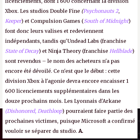
licenciements, dont 1 600 concernant la division
Xbox. Les studios Double Fine
(
Psychonauts 2
,
Keeper
) et Compulsion Games (
South of Midnight
)
font donc leurs valises et redeviennent
indépendants, tandis qu'Undead Labs (franchise
State of Decay
) et Ninja Theory (franchise
Hellblade
)
sont revendus – le nom des acheteurs n'a pas
encore été dévoilé. Ce n'est que le début : cette
division Xbox à l'agonie devra encore encaisser 1
600 licenciements supplémentaires dans les
douze prochains mois. Les Lyonnais d'Arkane
(Dishonored,
Deathloop
) pourraient faire partie des
Canard PC
prochaines victimes, puisque Microsoft a confirmé
Kiosque numérique
Il n'y a pas de
vouloir se séparer du studio.
A.
Boutique
Cookie à se faire !