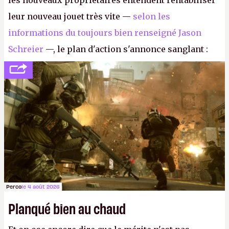
les nouveaux propriétaires entendent rentabiliser
leur nouveau jouet très vite —
selon les
informations du toujours bien renseigné Jason
Schreier
—, le plan d'action s'annonce sanglant :
réductions de coûts drastiques, fermetures de
studios et licenciements massifs. En gros, essorer
FC
et
Battlefield
, puis virer le reste.
P.
Perco
le 4 août 2026
Planqué bien au chaud