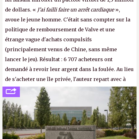
de dollars. «
J'ai failli faire un arrêt cardiaque
»,
avoue le jeune homme. C'était sans compter sur la
politique de remboursement de Valve et une
étrange vague d'achats compulsifs
(principalement venus de Chine, sans même
lancer le jeu). Résultat : 6 707 acheteurs ont
demandé à revoir leur argent dans la foulée. Au lieu
de s'acheter une île privée, l'auteur repart avec à
peine 2 000 dollars en poche. C'est toujours plus
cher payé que le temps passé à dev, mais ça
apprendra aux petits malins qu'on ne braque pas
Gabe Newell aussi facilement.
P.