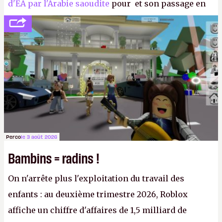
d'EA par l'Arabie saoudite
pour et son passage en
société privée, l'éditeur n'aura bientôt plus
l'obligation de publier ses bilans. Encore une
victoire pour la transparence.
P.
Perco
le 3 août 2026
Bambins = radins !
On n'arrête plus l'exploitation du travail des
enfants : au deuxième trimestre 2026, Roblox
affiche un chiffre d'affaires de 1,5 milliard de