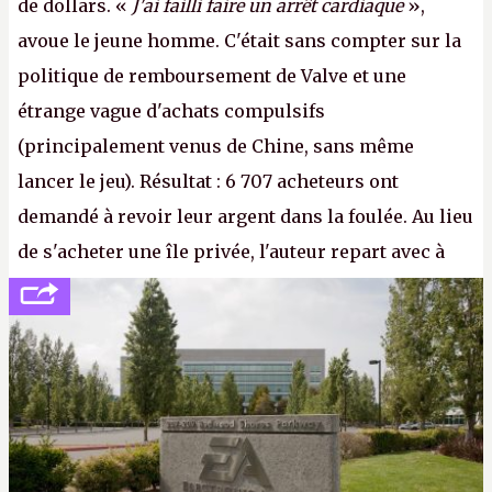
de dollars. «
J'ai failli faire un arrêt cardiaque
»,
avoue le jeune homme. C'était sans compter sur la
politique de remboursement de Valve et une
étrange vague d'achats compulsifs
(principalement venus de Chine, sans même
lancer le jeu). Résultat : 6 707 acheteurs ont
demandé à revoir leur argent dans la foulée. Au lieu
de s'acheter une île privée, l'auteur repart avec à
peine 2 000 dollars en poche. C'est toujours plus
cher payé que le temps passé à dev, mais ça
apprendra aux petits malins qu'on ne braque pas
Gabe Newell aussi facilement.
P.