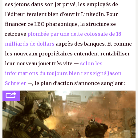
ses jetons dans son jet privé, les employés de
l'éditeur feraient bien d'ouvrir LinkedIn. Pour
financer ce LBO pharaonique, la structure se
retrouve
plombée par une dette colossale de 18
milliards de dollars
auprès des banques. Et comme
les nouveaux propriétaires entendent rentabiliser
leur nouveau jouet très vite —
selon les
informations du toujours bien renseigné Jason
Schreier
—, le plan d'action s'annonce sanglant :
réductions de coûts drastiques, fermetures de
studios et licenciements massifs. En gros, essorer
FC
et
Battlefield
, puis virer le reste.
P.