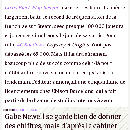
Creed Black Flag Resync
marche très bien. Il a même
largement battu le record de fréquentation de la
franchise sur Steam, avec presque 100 000 joueurs
et joueuses simultanés le jour de sa sortie. Pour
info,
AC Shadows
,
Odyssey
et
Origins
n'ont pas
dépassé les 65 000. Mais il faudra sûrement
beaucoup plus de succès comme celui-là pour
qu'Ubisoft retrouve sa forme du temps jadis : le
lendemain, l'éditeur annonçait une cinquantaine de
licenciements chez Ubisoft Barcelona, qui a fait
partie de la dizaine de studios internes à avoir
travaillé sur cet
Assassin's Creed
sous la direction
ackboo
le 11 juillet 2026
Gabe Newell se garde bien de donner
d'Ubisoft Singapour.
A.
des chiffres, mais d'après le cabinet