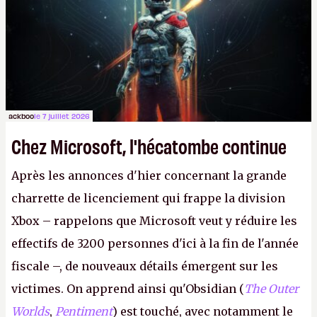
le même studio qu'il y a 15 ans. Mais bon, OK, on
peut commencer à fantasmer.
A.
ackboo
le 7 juillet 2026
Chez Microsoft, l'hécatombe continue
Après les annonces d'hier concernant la grande
charrette de licenciement qui frappe la division
Xbox – rappelons que Microsoft veut y réduire les
effectifs de 3200 personnes d'ici à la fin de l'année
fiscale –, de nouveaux détails émergent sur les
victimes. On apprend ainsi qu'Obsidian (
The Outer
Worlds
,
Pentiment
) est touché, avec notamment le