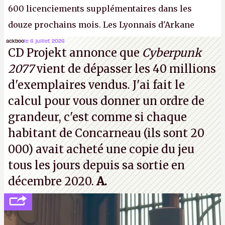
600 licenciements supplémentaires dans les
douze prochains mois. Les Lyonnais d'Arkane
(Dishonored,
Deathloop
) pourraient faire partie des
ackboo
le 6 juillet 2026
CD Projekt annonce que
Cyberpunk
prochaines victimes, puisque Microsoft a confirmé
2077
vient de dépasser les 40 millions
vouloir se séparer du studio.
A.
d'exemplaires vendus. J'ai fait le
calcul pour vous donner un ordre de
grandeur, c'est comme si chaque
habitant de Concarneau (ils sont 20
000) avait acheté une copie du jeu
tous les jours depuis sa sortie en
décembre 2020.
A.