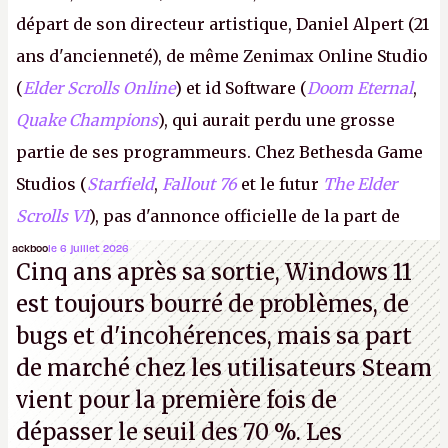
départ de son directeur artistique, Daniel Alpert (21
ans d'ancienneté), de même Zenimax Online Studio
(
Elder Scrolls Online
) et id Software (
Doom Eternal
,
Quake Champions
), qui aurait perdu une grosse
partie de ses programmeurs. Chez Bethesda Game
Studios (
Starfield
,
Fallout 76
et le futur
The Elder
Scrolls VI
), pas d'annonce officielle de la part de
Microsoft, mais le syndicat des employés confirme
ackboo
le 6 juillet 2026
Cinq ans après sa sortie, Windows 11
de nombreux licenciements.
A.
est toujours bourré de problèmes, de
bugs et d'incohérences, mais sa part
de marché chez les utilisateurs Steam
vient pour la première fois de
dépasser le seuil des 70 %. Les