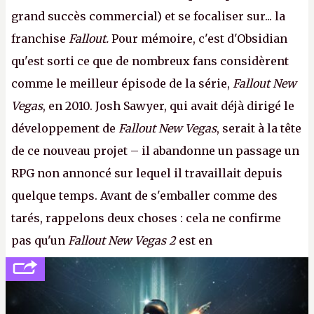
grand succès commercial) et se focaliser sur... la
franchise
Fallout.
Pour mémoire, c'est d'Obsidian
qu'est sorti ce que de nombreux fans considèrent
comme le meilleur épisode de la série,
Fallout New
Vegas
, en 2010. Josh Sawyer, qui avait déjà dirigé le
développement de
Fallout New Vegas
, serait à la tête
de ce nouveau projet – il abandonne un passage un
RPG non annoncé sur lequel il travaillait depuis
quelque temps. Avant de s'emballer comme des
tarés, rappelons deux choses : cela ne confirme
pas qu'un
Fallout New Vegas 2
est en
développement (pour ce que l'on sait, ils bossent
peut-être sur
Fallout Football
ou
Fallout vs. Les
Lapins Crétins)
et l'Obsidian d'aujourd'hui n'est plus