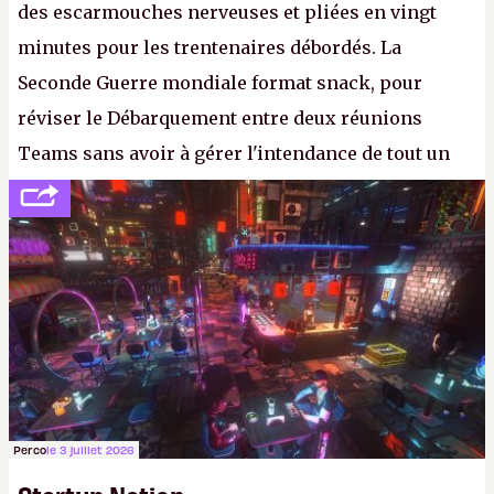
des escarmouches nerveuses et pliées en vingt
minutes pour les trentenaires débordés. La
Seconde Guerre mondiale format snack, pour
réviser le Débarquement entre deux réunions
Teams sans avoir à gérer l'intendance de tout un
continent. Pauvre ackboo, après avoir uriné sur ses
bottes, Relic vient donc de déféquer dans son
casque.
P.
Perco
le 3 juillet 2026