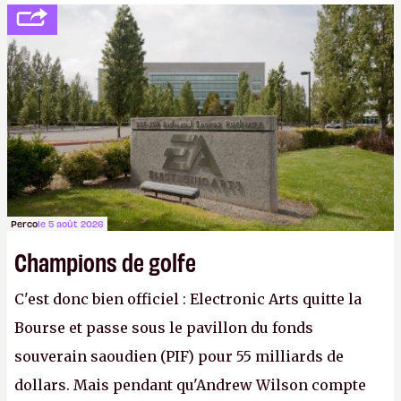
peine 2 000 dollars en poche. C'est toujours plus
cher payé que le temps passé à dev, mais ça
apprendra aux petits malins qu'on ne braque pas
Gabe Newell aussi facilement.
P.
Perco
le 5 août 2026
Champions de golfe
C'est donc bien officiel : Electronic Arts quitte la
Bourse et passe sous le pavillon du fonds
souverain saoudien (PIF) pour 55 milliards de
dollars. Mais pendant qu'Andrew Wilson compte