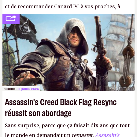
et de recommander Canard PC à vos proches, à
votre famille et aux inconnus que vous croisez
dans la rue. Bon été à tous ! –
ER.
ackboo
le 11 juillet 2026
Assassin's Creed Black Flag Resync
réussit son abordage
Sans surprise, parce que ça faisait dix ans que tout
le monde en demandait un
remaster
,
Assassin's