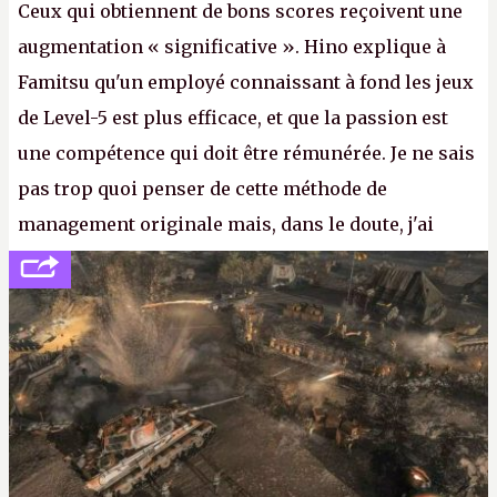
Ceux qui obtiennent de bons scores reçoivent une
augmentation « significative ». Hino explique à
Famitsu qu'un employé connaissant à fond les jeux
de Level-5 est plus efficace, et que la passion est
une compétence qui doit être rémunérée. Je ne sais
pas trop quoi penser de cette méthode de
management originale mais, dans le doute, j'ai
décidé d'apprendre par cœur les 300 derniers
numéros de
Canard PC
avant de demander une
augmentation à Ivan Le Fou.
A.