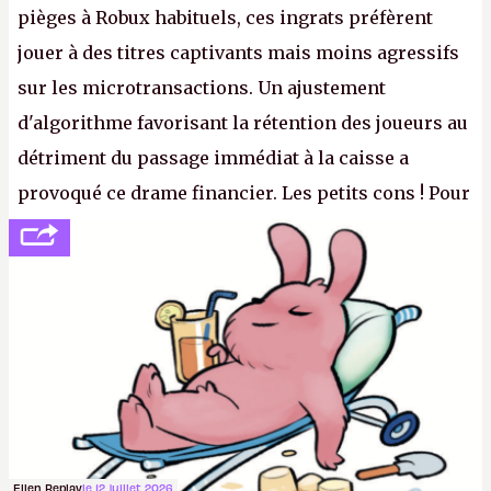
pièges à Robux habituels, ces ingrats préfèrent
jouer à des titres captivants mais moins agressifs
sur les microtransactions. Un ajustement
d'algorithme favorisant la rétention des joueurs au
détriment du passage immédiat à la caisse a
provoqué ce drame financier. Les petits cons ! Pour
se consoler, le PDG David Baszucki peut compter
sur le déblocage du jeu en Russie et l'explosion des
joueurs majeurs (+32 %). L'avenir appartient donc
aux adultes, qui ne sont jamais que des enfants
avec du pouvoir d'achat.
P.
Ellen Replay
le 12 juillet 2026