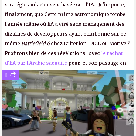
stratégie audacieuse » basée sur l'IA. Qu'importe,
finalement, que Cette prime astronomique tombe
l'année même où EA a viré sans ménagement des
dizaines de développeurs ayant charbonné sur ce
même
Battlefield 6
chez Criterion, DICE ou Motive ?
Profitons bien de ces révélations : avec
le rachat
d'EA par l'Arabie saoudite
pour et son passage en
société privée, l'éditeur n'aura bientôt plus
l'obligation de publier ses bilans. Encore une
victoire pour la transparence.
P.