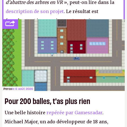
d'abattre des arbres en VR
», peut-on lire dans la
description de son projet
. Le résultat est
franchement impressionnant, gratuit, open
source et disponible sur son
Github
jusqu'à ce que
Nintendo ne vienne lui envoyer une armée
d'avocats.
ER.
Perco
le 6 août 2026
Pour 200 balles, t'as plus rien
Une belle histoire
repérée par Gamesradar
.
Michael Major, un ado développeur de 18 ans,