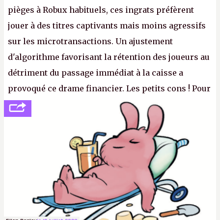
pièges à Robux habituels, ces ingrats préfèrent
jouer à des titres captivants mais moins agressifs
sur les microtransactions. Un ajustement
d'algorithme favorisant la rétention des joueurs au
détriment du passage immédiat à la caisse a
provoqué ce drame financier. Les petits cons ! Pour
se consoler, le PDG David Baszucki peut compter
sur le déblocage du jeu en Russie et l'explosion des
joueurs majeurs (+32 %). L'avenir appartient donc
aux adultes, qui ne sont jamais que des enfants
avec du pouvoir d'achat.
P.