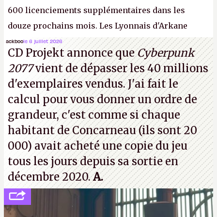
600 licenciements supplémentaires dans les
douze prochains mois. Les Lyonnais d'Arkane
(Dishonored,
Deathloop
) pourraient faire partie des
ackboo
le 6 juillet 2026
CD Projekt annonce que
Cyberpunk
prochaines victimes, puisque Microsoft a confirmé
2077
vient de dépasser les 40 millions
vouloir se séparer du studio.
A.
d'exemplaires vendus. J'ai fait le
calcul pour vous donner un ordre de
grandeur, c'est comme si chaque
habitant de Concarneau (ils sont 20
000) avait acheté une copie du jeu
tous les jours depuis sa sortie en
décembre 2020.
A.