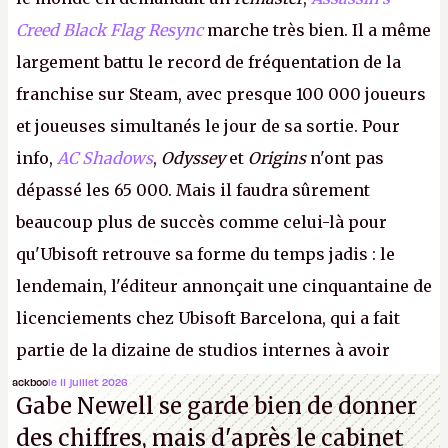
Creed Black Flag Resync
marche très bien. Il a même
largement battu le record de fréquentation de la
franchise sur Steam, avec presque 100 000 joueurs
et joueuses simultanés le jour de sa sortie. Pour
info,
AC Shadows
,
Odyssey
et
Origins
n'ont pas
dépassé les 65 000. Mais il faudra sûrement
beaucoup plus de succès comme celui-là pour
qu'Ubisoft retrouve sa forme du temps jadis : le
lendemain, l'éditeur annonçait une cinquantaine de
licenciements chez Ubisoft Barcelona, qui a fait
partie de la dizaine de studios internes à avoir
travaillé sur cet
Assassin's Creed
sous la direction
ackboo
le 11 juillet 2026
Gabe Newell se garde bien de donner
d'Ubisoft Singapour.
A.
des chiffres, mais d'après le cabinet