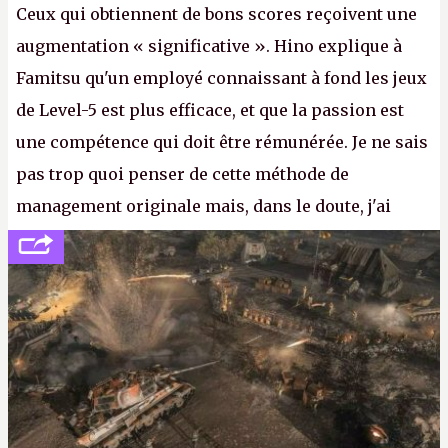
Ceux qui obtiennent de bons scores reçoivent une
augmentation « significative ». Hino explique à
Famitsu qu'un employé connaissant à fond les jeux
de Level-5 est plus efficace, et que la passion est
une compétence qui doit être rémunérée. Je ne sais
pas trop quoi penser de cette méthode de
management originale mais, dans le doute, j'ai
décidé d'apprendre par cœur les 300 derniers
numéros de
Canard PC
avant de demander une
augmentation à Ivan Le Fou.
A.