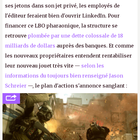
ses jetons dans son jet privé, les employés de
l'éditeur feraient bien d'ouvrir LinkedIn. Pour
financer ce LBO pharaonique, la structure se
retrouve
plombée par une dette colossale de 18
milliards de dollars
auprès des banques. Et comme
les nouveaux propriétaires entendent rentabiliser
leur nouveau jouet très vite —
selon les
informations du toujours bien renseigné Jason
Schreier
—, le plan d'action s'annonce sanglant :
réductions de coûts drastiques, fermetures de
studios et licenciements massifs. En gros, essorer
FC
et
Battlefield
, puis virer le reste.
P.