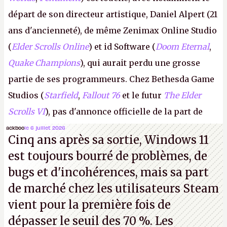
départ de son directeur artistique, Daniel Alpert (21
ans d'ancienneté), de même Zenimax Online Studio
(
Elder Scrolls Online
) et id Software (
Doom Eternal
,
Quake Champions
), qui aurait perdu une grosse
partie de ses programmeurs. Chez Bethesda Game
Studios (
Starfield
,
Fallout 76
et le futur
The Elder
Scrolls VI
), pas d'annonce officielle de la part de
Microsoft, mais le syndicat des employés confirme
ackboo
le 6 juillet 2026
Cinq ans après sa sortie, Windows 11
de nombreux licenciements.
A.
est toujours bourré de problèmes, de
bugs et d'incohérences, mais sa part
de marché chez les utilisateurs Steam
vient pour la première fois de
dépasser le seuil des 70 %. Les