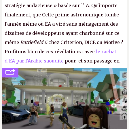
stratégie audacieuse » basée sur l'IA. Qu'importe,
finalement, que Cette prime astronomique tombe
l'année même où EA a viré sans ménagement des
dizaines de développeurs ayant charbonné sur ce
même
Battlefield 6
chez Criterion, DICE ou Motive ?
Profitons bien de ces révélations : avec
le rachat
d'EA par l'Arabie saoudite
pour et son passage en
société privée, l'éditeur n'aura bientôt plus
l'obligation de publier ses bilans. Encore une
victoire pour la transparence.
P.