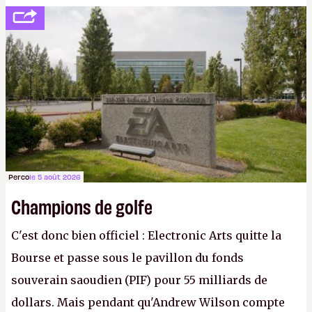
peine 2 000 dollars en poche. C'est toujours plus
cher payé que le temps passé à dev, mais ça
apprendra aux petits malins qu'on ne braque pas
Gabe Newell aussi facilement.
P.
Perco
le 5 août 2026
Champions de golfe
C'est donc bien officiel : Electronic Arts quitte la
Bourse et passe sous le pavillon du fonds
souverain saoudien (PIF) pour 55 milliards de
dollars. Mais pendant qu'Andrew Wilson compte