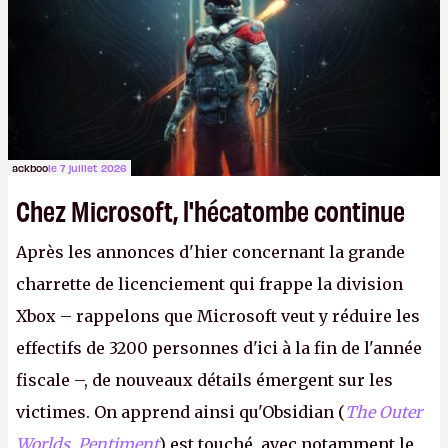
le même studio qu'il y a 15 ans. Mais bon, OK, on
peut commencer à fantasmer.
A.
ackboo
le 7 juillet 2026
Chez Microsoft, l'hécatombe continue
Après les annonces d'hier concernant la grande
charrette de licenciement qui frappe la division
Xbox – rappelons que Microsoft veut y réduire les
effectifs de 3200 personnes d'ici à la fin de l'année
fiscale –, de nouveaux détails émergent sur les
victimes. On apprend ainsi qu'Obsidian (
The Outer
Worlds
,
Pentiment
) est touché, avec notamment le