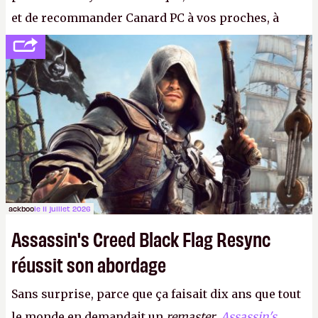
et de recommander Canard PC à vos proches, à
votre famille et aux inconnus que vous croisez
dans la rue. Bon été à tous ! –
ER.
ackboo
le 11 juillet 2026
Assassin's Creed Black Flag Resync
réussit son abordage
Sans surprise, parce que ça faisait dix ans que tout
le monde en demandait un
remaster
,
Assassin's