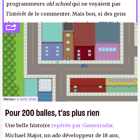
programmeurs
old school
qui ne voyaient pas
l'intérêt de le commenter. Mais bon, si des gens
doivent mourir pour qu'on joue à un
TIE Fighter
ou
un
Deus Ex
modernisé, qu'il en soit ainsi.
A.
Perco
le 6 août 2026
Pour 200 balles, t'as plus rien
Une belle histoire
repérée par Gamesradar
.
Michael Major, un ado développeur de 18 ans,