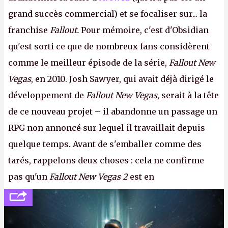
grand succès commercial) et se focaliser sur... la
franchise
Fallout.
Pour mémoire, c'est d'Obsidian
qu'est sorti ce que de nombreux fans considèrent
comme le meilleur épisode de la série,
Fallout New
Vegas
, en 2010. Josh Sawyer, qui avait déjà dirigé le
développement de
Fallout New Vegas
, serait à la tête
de ce nouveau projet – il abandonne un passage un
RPG non annoncé sur lequel il travaillait depuis
quelque temps. Avant de s'emballer comme des
tarés, rappelons deux choses : cela ne confirme
pas qu'un
Fallout New Vegas 2
est en
développement (pour ce que l'on sait, ils bossent
peut-être sur
Fallout Football
ou
Fallout vs. Les
Lapins Crétins)
et l'Obsidian d'aujourd'hui n'est plus