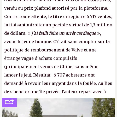
vendu au prix plafond autorisé par la plateforme.
Contre toute attente, le titre enregistre 6 717 ventes,
lui faisant miroiter un pactole virtuel de 1,3 million
de dollars. «
J'ai failli faire un arrêt cardiaque
»,
avoue le jeune homme. C'était sans compter sur la
politique de remboursement de Valve et une
étrange vague d'achats compulsifs
(principalement venus de Chine, sans même
lancer le jeu). Résultat : 6 707 acheteurs ont
demandé à revoir leur argent dans la foulée. Au lieu
de s'acheter une île privée, l'auteur repart avec à
peine 2 000 dollars en poche. C'est toujours plus
cher payé que le temps passé à dev, mais ça
apprendra aux petits malins qu'on ne braque pas