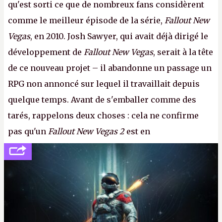
qu'est sorti ce que de nombreux fans considèrent
comme le meilleur épisode de la série,
Fallout New
Vegas
, en 2010. Josh Sawyer, qui avait déjà dirigé le
développement de
Fallout New Vegas
, serait à la tête
de ce nouveau projet – il abandonne un passage un
RPG non annoncé sur lequel il travaillait depuis
quelque temps. Avant de s'emballer comme des
tarés, rappelons deux choses : cela ne confirme
pas qu'un
Fallout New Vegas 2
est en
développement (pour ce que l'on sait, ils bossent
peut-être sur
Fallout Football
ou
Fallout vs. Les
Lapins Crétins)
et l'Obsidian d'aujourd'hui n'est plus
le même studio qu'il y a 15 ans. Mais bon, OK, on
peut commencer à fantasmer.
A.