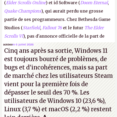
(
Elder Scrolls Online
) et id Software (
Doom Eternal
,
Quake Champions
), qui aurait perdu une grosse
partie de ses programmeurs. Chez Bethesda Game
Studios (
Starfield
,
Fallout 76
et le futur
The Elder
Scrolls VI
), pas d'annonce officielle de la part de
Microsoft, mais le syndicat des employés confirme
ackboo
le 6 juillet 2026
Cinq ans après sa sortie, Windows 11
de nombreux licenciements.
A.
est toujours bourré de problèmes, de
bugs et d'incohérences, mais sa part
de marché chez les utilisateurs Steam
vient pour la première fois de
dépasser le seuil des 70 %. Les
utilisateurs de Windows 10 (23,6 %),
Linux (3,7 %) et macOS (2,2 %) restent