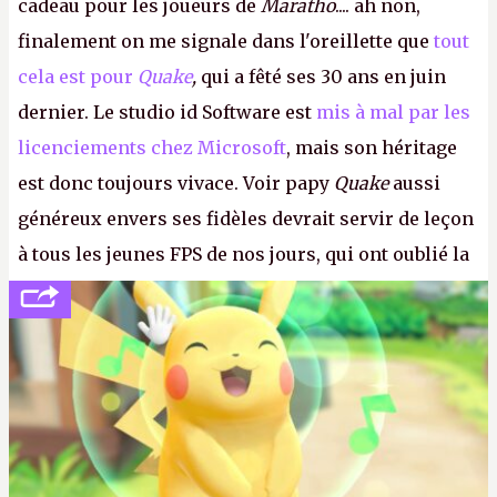
cadeau pour les joueurs de
Maratho
.... ah non,
finalement on me signale dans l'oreillette que
tout
cela est pour
Quake
,
qui a fêté ses 30 ans en juin
dernier. Le studio id Software est
mis à mal par les
licenciements chez Microsoft
, mais son héritage
est donc toujours vivace. Voir papy
Quake
aussi
généreux envers ses fidèles devrait servir de leçon
à tous les jeunes FPS de nos jours, qui ont oublié la
politesse et le respect envers leurs joueurs et les
anciens. Il leur faudrait une bonne guerre des
consoles à ces petits cons !
P.