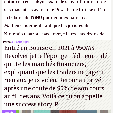
entournures, Tokyo essaie de sauver l’honneur de
ses mascottes avant que Pikachu ne finisse cité à
la tribune de l'ONU pour crimes haineux.
Malheureusement, tant que les juristes de
Nintendo n’auront pas envoyé leurs escadrons de
la mort judiciaires pour distribuer du copyright
Perco
le 6 août 2026
Entré en Bourse en 2021 à 950M$,
strike à tour de bras, l'Oncle Sam continuera
Devolver jette l'éponge. L'éditeur indé
d'étaler sa confiture intellectuelle sur vos
quitte les marchés financiers,
souvenirs d'enfance.
P.
expliquant que les traders ne pigent
rien aux jeux vidéo. Retour au privé
après une chute de 95% de son cours
au fil des ans. Voilà ce qu'on appelle
une success story.
P
.