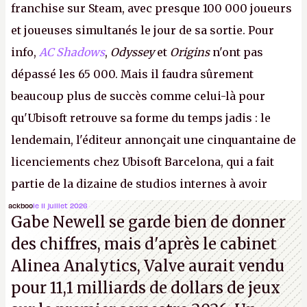
franchise sur Steam, avec presque 100 000 joueurs
et joueuses simultanés le jour de sa sortie. Pour
info,
AC Shadows
,
Odyssey
et
Origins
n'ont pas
dépassé les 65 000. Mais il faudra sûrement
beaucoup plus de succès comme celui-là pour
qu'Ubisoft retrouve sa forme du temps jadis : le
lendemain, l'éditeur annonçait une cinquantaine de
licenciements chez Ubisoft Barcelona, qui a fait
partie de la dizaine de studios internes à avoir
travaillé sur cet
Assassin's Creed
sous la direction
ackboo
le 11 juillet 2026
Gabe Newell se garde bien de donner
d'Ubisoft Singapour.
A.
des chiffres, mais d'après le cabinet
Alinea Analytics, Valve aurait vendu
pour 11,1 milliards de dollars de jeux