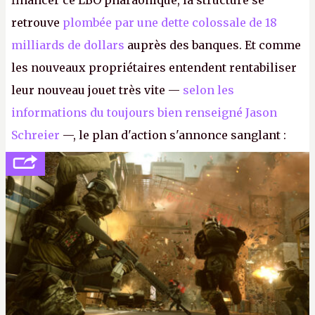
financer ce LBO pharaonique, la structure se
retrouve
plombée par une dette colossale de 18
milliards de dollars
auprès des banques. Et comme
les nouveaux propriétaires entendent rentabiliser
leur nouveau jouet très vite —
selon les
informations du toujours bien renseigné Jason
Schreier
—, le plan d'action s'annonce sanglant :
réductions de coûts drastiques, fermetures de
studios et licenciements massifs. En gros, essorer
FC
et
Battlefield
, puis virer le reste.
P.