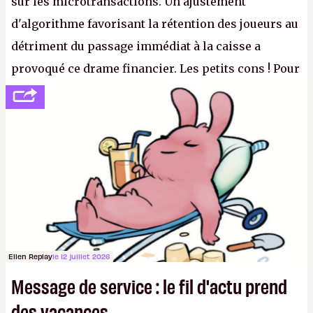
sur les microtransactions. Un ajustement
d'algorithme favorisant la rétention des joueurs au
détriment du passage immédiat à la caisse a
provoqué ce drame financier. Les petits cons ! Pour
se consoler, le PDG David Baszucki peut compter
sur le déblocage du jeu en Russie et l'explosion des
joueurs majeurs (+32 %). L'avenir appartient donc
aux adultes, qui ne sont jamais que des enfants
avec du pouvoir d'achat.
P.
Ellen Replay
le 12 juillet 2026
Message de service : le fil d'actu prend
des vacances