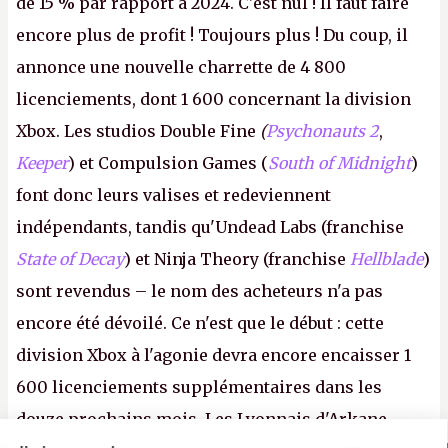
de 15 % par rapport à 2024. C'est nul ! Il faut faire
encore plus de profit ! Toujours plus ! Du coup, il
annonce une nouvelle charrette de 4 800
licenciements, dont 1 600 concernant la division
Xbox. Les studios Double Fine
(
Psychonauts 2
,
Keeper
) et Compulsion Games (
South of Midnight
)
font donc leurs valises et redeviennent
indépendants, tandis qu'Undead Labs (franchise
State of Decay
) et Ninja Theory (franchise
Hellblade
)
sont revendus – le nom des acheteurs n'a pas
encore été dévoilé. Ce n'est que le début : cette
division Xbox à l'agonie devra encore encaisser 1
600 licenciements supplémentaires dans les
douze prochains mois. Les Lyonnais d'Arkane