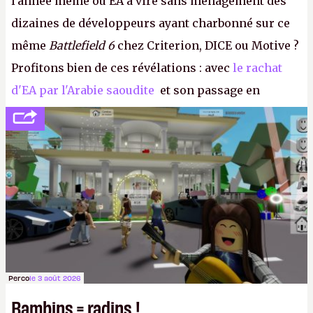
l'année même où EA a viré sans ménagement des
dizaines de développeurs ayant charbonné sur ce
même
Battlefield 6
chez Criterion, DICE ou Motive ?
Profitons bien de ces révélations : avec
le rachat
d'EA par l'Arabie saoudite
et son passage en
société privée, l'éditeur n'aura bientôt plus
l'obligation de publier ses bilans. Encore une
victoire pour la transparence.
P.
Perco
le 3 août 2026
Bambins = radins !