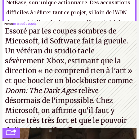
NetEase, son unique actionnaire. Des accusations
difficiles à réfuter tant ce projet, si loin de l’ADN
de ce spécialiste des jeux narratifs, avait fait lever
Perco
le 8 août 2026
Essoré par les coupes sombres de
de nombreux sourcils au moment de son annonce.
Microsoft, id Software fait la gueule.
K.
Un vétéran du studio
tacle
sévèrement Xbox
, estimant que la
direction
« ne comprend rien à l'art »
et que boucler un blockbuster comme
Doom: The Dark Ages
relève
désormais de l'impossible. Chez
Microsoft, on affirme qu'il faut y
croire très très fort et que le pouvoir
de l'amitié suffira.
P.