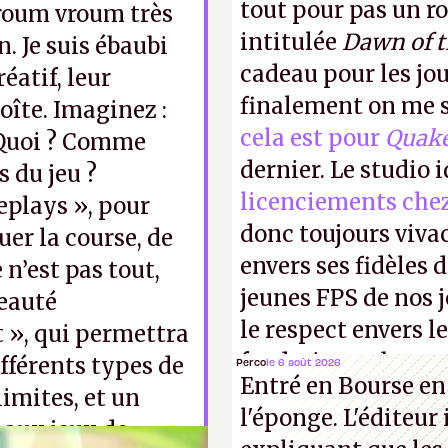
tout pour pas un r
vroum vroum très
intitulée
Dawn of 
n. Je suis ébaubi
cadeau pour les jo
éatif, leur
finalement on me s
oîte. Imaginez :
cela est pour
Quak
 Quoi ? Comme
dernier. Le studio 
 du jeu ?
licenciements che
eplays », pour
donc toujours viva
er la course, de
envers ses fidèles d
 n’est pas tout,
jeunes FPS de nos j
veauté
le respect envers le
t », qui permettra
faudrait une bonne 
fférents types de
Perco
le 6 août 2026
Entré en Bourse en
cons !
P.
limites, et un
l'éponge. L'éditeur
 aux jeux de