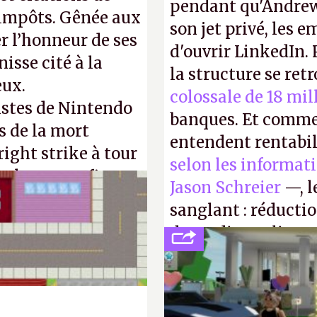
pendant qu'Andrew
d'impôts. Gênée aux
son jet privé, les e
r l’honneur de ses
d'ouvrir LinkedIn.
isse cité à la
la structure se ret
eux.
colossale de 18 mil
istes de Nintendo
banques. Et comme
s de la mort
entendent rentabil
right strike à tour
selon les informat
taler sa confiture
Jason Schreier
—, l
enfance.
P.
sanglant : réducti
de studios et licen
FC
et
Battlefield
, p