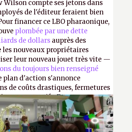
 Wilson compte ses jetons dans
mployés de l'éditeur feraient bien
 Pour financer ce LBO pharaonique,
rouve
plombée par une dette
liards de dollars
auprès des
 les nouveaux propriétaires
iser leur nouveau jouet très vite —
ions du toujours bien renseigné
e plan d'action s'annonce
ons de coûts drastiques, fermetures
ciements massifs. En gros, essorer
uis virer le reste.
P.