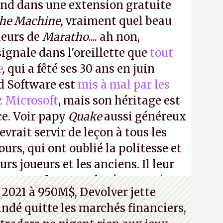
ond dans une extension gratuite
the Machine,
vraiment quel beau
ueurs de
Maratho
.... ah non,
ignale dans l'oreillette que
tout
e
,
qui a fêté ses 30 ans en juin
id Software est
mis à mal par les
z Microsoft
, mais son héritage est
ce. Voir papy
Quake
aussi généreux
evrait servir de leçon à tous les
ours, qui ont oublié la politesse et
urs joueurs et les anciens. Il leur
guerre des consoles à ces petits
 2021 à 950M$, Devolver jette
 indé quitte les marchés financiers,