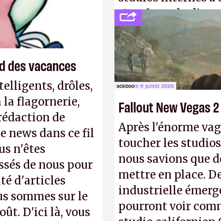
Creed
sous la direc
end des vacances
elligents, drôles,
ackboo
le 9 juillet 2026
la flagornerie,
Fallout New Vegas 2
 rédaction de
Après l'énorme vag
de news dans ce fil
toucher les studios
us n'êtes
nous savions que d
ssés de nous pour
mettre en place. D
té d'articles
industrielle émerg
us sommes sur le
pourront voir com
ût. D'ici là, vous