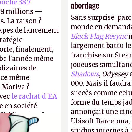
oché 38,7
abordage
8 millions —,
Sans surprise, parc
s. La raison ?
monde en demanda
tapes de lancement
Black Flag Resync
m
tratégie
largement battu le
orte, finalement,
franchise sur Stea
mbe l'année même
joueuses simultanés
dizaines de
Shadows
,
Odyssey
r ce même
000. Mais il faudr
u Motive ?
succès comme celui
avec
le rachat d'EA
forme du temps jadi
e en société
annonçait une cin
 l'obligation de
Ubisoft Barcelona, 
ire pour la
studios internes à 