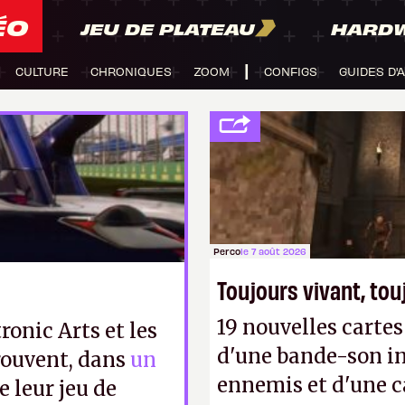
ÉO
JEU DE PLATEAU
HARD
CULTURE
CHRONIQUES
ZOOM
CONFIGS
GUIDES D'
Perco
le 7 août 2026
Toujours vivant, to
19 nouvelles cart
ronic Arts et les
d'une bande-son in
rouvent, dans
un
ennemis et d'une c
e leur jeu de