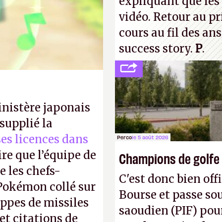
expliquant que les 
dessine.
P.
vidéo. Retour au p
cours au fil des an
success story.
P
.
inistère japonais
supplié la
 ses licences dans
Perco
le 5 août 2026
ire que l’équipe de
Champions de golfe
 les chefs-
C'est donc bien offi
 Pokémon collé sur
Bourse et passe sou
appes de missiles
saoudien (PIF) pour
et citations de