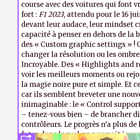
course avec des voitures qui font 
fort :
F1 2023
, attendu pour le 16 jui
devant leur audace, leur mindset cr
capacité à penser en dehors de la b
des « Custom graphic settings » !
changer la résolution ou les ombres
Incroyable. Des « Highlights and r
voir les meilleurs moments ou rejou
la magie noire pure et simple. Et ce
car ils semblent breveter une nou
inimaginable : le « Control suppor
– tenez-vous bien – de brancher di
contrôleurs. Le progrès n’a plus de 
futur dans lequel on pourrait jouer