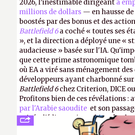
2026, l’inestimable dirigeant
a emp
millions de dollars
— en hausse de 
boostés par des bonus et des action
Battlefield 6
a coché « toutes ses é
», et la direction a déployé une « s
audacieuse » basée sur l'IA. Qu'imp
que cette prime astronomique to
où EA a viré sans ménagement des 
développeurs ayant charbonné su
Battlefield 6
chez Criterion, DICE o
Profitons bien de ces révélations : 
par l'Arabie saoudite
et son passag
privée, l'éditeur n'aura bientôt plus
publier ses bilans. Encore une victo