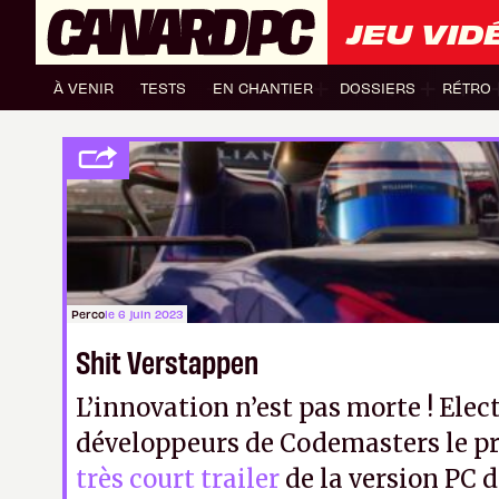
JEU VID
À VENIR
TESTS
EN CHANTIER
DOSSIERS
RÉTRO
Perco
le 6 juin 2023
Shit Verstappen
L’innovation n’est pas morte ! Elect
développeurs de Codemasters le p
très court trailer
de la version PC d