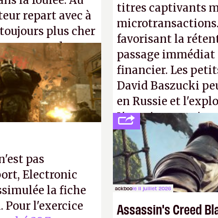
ns la foulée. Au
titres captivants m
uteur repart avec à
microtransactions
 toujours plus cher
favorisant la réte
s ça apprendra aux
passage immédiat à
Gabe Newell aussi
financier. Les petit
David Baszucki peu
en Russie et l'expl
L'avenir appartient
jamais que des enf
n'est pas
ort, Electronic
ssimulée la fiche
ackboo
le 11 juillet 2026
 Pour l'exercice
Assassin's Creed Bl