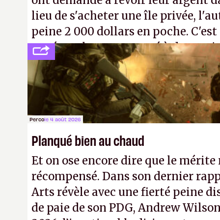
ont demandé à revoir leur argent da
lieu de s'acheter une île privée, l'a
peine 2 000 dollars en poche. C'est
payé que le temps passé à dev, mai
petits malins qu'on ne braque pas 
facilement.
P.
Perco
le 4 août 2026
Planqué bien au chaud
Et on ose encore dire que le mérite 
récompensé. Dans son dernier rapp
Arts révèle avec une fierté peine di
de paie de son PDG, Andrew Wilson.