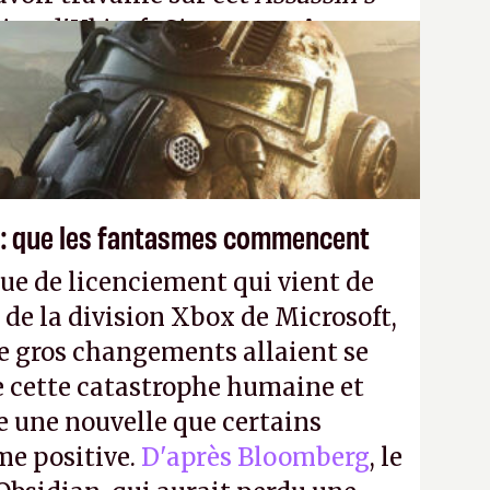
tion d'Ubisoft Singapour.
A.
 : que les fantasmes commencent
ue de licenciement qui vient de
 de la division Xbox de Microsoft,
e gros changements allaient se
e cette catastrophe humaine et
e une nouvelle que certains
me positive.
D'après Bloomberg
, le