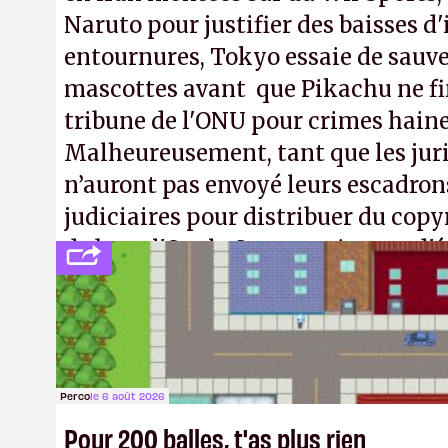
Naruto pour justifier des baisses 
entournures, Tokyo essaie de sauve
mascottes avant que Pikachu ne fin
tribune de l'ONU pour crimes hain
Malheureusement, tant que les jur
n’auront pas envoyé leurs escadron
judiciaires pour distribuer du copy
de bras, l'Oncle Sam continuera d'é
intellectuelle sur vos souvenirs d'
Perco
le 6 août 2026
Pour 200 balles, t'as plus rien