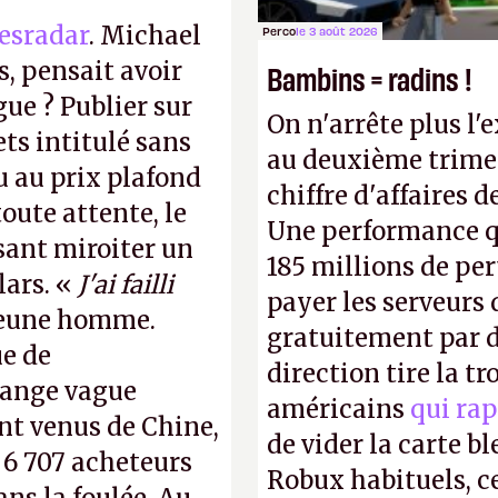
esradar
. Michael
Perco
le 3 août 2026
, pensait avoir
Bambins = radins !
gue ? Publier sur
On n'arrête plus l'
ts intitulé sans
au deuxième trimes
u au prix plafond
chiffre d'affaires d
oute attente, le
Une performance q
isant miroiter un
185 millions de per
lars. «
J'ai failli
payer les serveurs
 jeune homme.
gratuitement par d
ue de
direction tire la t
range vague
américains
qui rap
nt venus de Chine,
de vider la carte 
: 6 707 acheteurs
Robux habituels, ce