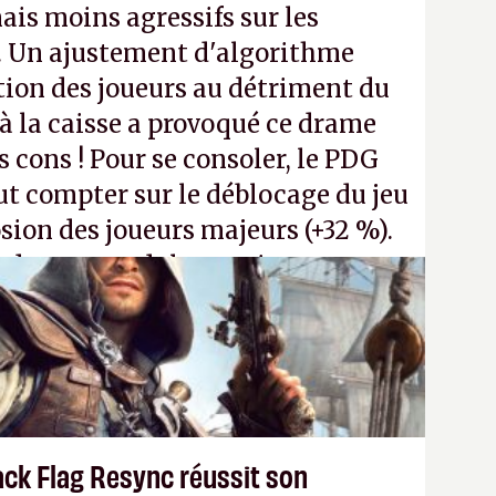
ais moins agressifs sur les
. Un ajustement d'algorithme
ntion des joueurs au détriment du
 la caisse a provoqué ce drame
s cons ! Pour se consoler, le PDG
t compter sur le déblocage du jeu
osion des joueurs majeurs (+32 %).
 donc aux adultes, qui ne sont
ants avec du pouvoir d'achat.
P.
ack Flag Resync réussit son