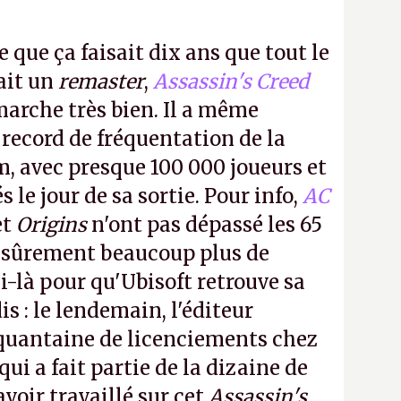
e que ça faisait dix ans que tout le
it un
remaster
,
Assassin's Creed
arche très bien. Il a même
 record de fréquentation de la
m, avec presque 100 000 joueurs et
 le jour de sa sortie. Pour info,
AC
et
Origins
n'ont pas dépassé les 65
a sûrement beaucoup plus de
-là pour qu'Ubisoft retrouve sa
s : le lendemain, l'éditeur
quantaine de licenciements chez
qui a fait partie de la dizaine de
avoir travaillé sur cet
Assassin's