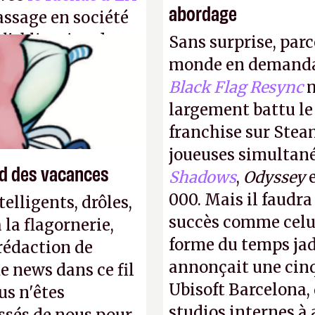
abordage
assage en société
 l'obligation de
Sans surprise, parc
ire pour la
monde en demanda
Black Flag Resync
m
largement battu le
franchise sur Stea
joueuses simultanés
end des vacances
Shadows
,
Odyssey
000. Mais il faudr
elligents, drôles,
succès comme celui
la flagornerie,
forme du temps jadi
 rédaction de
annonçait une cin
de news dans ce fil
Ubisoft Barcelona, 
us n'êtes
studios internes à 