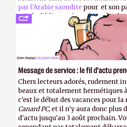
par l'Arabie saoudite
pour et son p
privée, l'éditeur n'aura bientôt plus
publier ses bilans. Encore une victo
transparence.
P.
Ellen Replay
le 12 juillet 2026
Message de service : le fil d'actu pr
Chers lecteurs adorés, rudement int
beaux et totalement hermétiques à 
c'est le début des vacances pour la
Canard PC
, et il n'y aura donc plus 
d'actu jusqu'au 3 août prochain. Vo