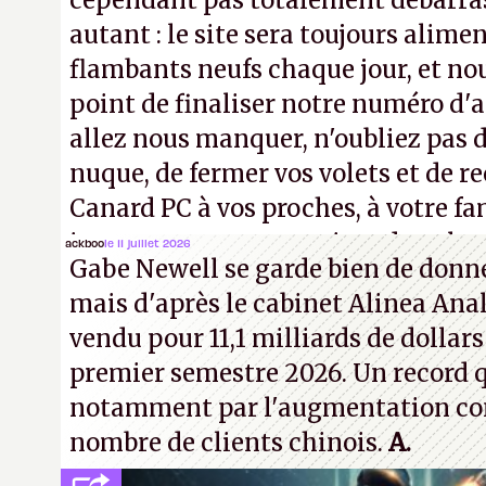
cependant pas totalement débarra
autant : le site sera toujours alimen
flambants neufs chaque jour, et no
point de finaliser notre numéro d'ao
allez nous manquer, n'oubliez pas d
nuque, de fermer vos volets et de
Canard PC à vos proches, à votre fa
inconnus que vous croisez dans la r
ackboo
le 11 juillet 2026
Gabe Newell se garde bien de donner
! –
ER.
mais d'après le cabinet Alinea Anal
vendu pour 11,1 milliards de dollars
premier semestre 2026. Un record q
notamment par l'augmentation co
nombre de clients chinois.
A.