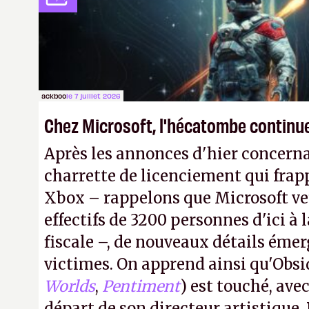
ackboo
le 7 juillet 2026
Chez Microsoft, l'hécatombe continu
Après les annonces d'hier concern
charrette de licenciement qui frapp
Xbox – rappelons que Microsoft veu
effectifs de 3200 personnes d'ici à l
fiscale –, de nouveaux détails émer
victimes. On apprend ainsi qu'Obsi
Worlds
,
Pentiment
) est touché, av
départ de son directeur artistique, 