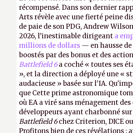
récompensé. Dans son dernier rapp
Arts révèle avec une fierté peine di
de paie de son PDG, Andrew Wilson.
2026, l’inestimable dirigeant
a emp
millions de dollars
— en hausse de 
boostés par des bonus et des action
Battlefield 6
a coché « toutes ses é
», et la direction a déployé une « s
audacieuse » basée sur l'IA. Qu'imp
que Cette prime astronomique to
où EA a viré sans ménagement des 
développeurs ayant charbonné su
Battlefield 6
chez Criterion, DICE o
Profitons bien de ces révélations : 