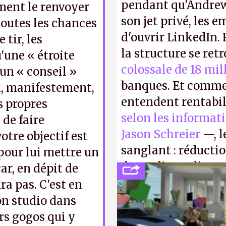
pendant qu'Andrew
ement le renvoyer
son jet privé, les e
toutes les chances
d'ouvrir LinkedIn.
 tir, les
la structure se ret
'une « étroite
colossale de 18 mil
 un « conseil »
banques. Et comme
i, manifestement,
entendent rentabil
s propres
selon les informat
 de faire
Jason Schreier
—, l
otre objectif est
sanglant : réducti
pour lui mettre un
de studios et licen
ar, en dépit de
FC
et
Battlefield
, p
ra pas. C'est en
on studio dans
rs gogos qui y