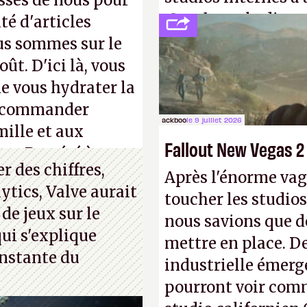
ssés de nous pour
Creed
sous la direc
té d'articles
us sommes sur le
ût. D'ici là, vous
e vous hydrater la
 recommander
ackboo
le 9 juillet 2026
mille et aux
Fallout New Vegas 2
ue. Bon été à tous
 des chiffres,
Après l'énorme vag
ytics, Valve aurait
toucher les studios
 de jeux sur le
nous savions que d
ui s'explique
mettre en place. D
nstante du
industrielle émerg
pourront voir com