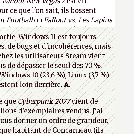
n
Fallout New Vegas 2
est en
 ce que l'on sait, ils bossent
ut Football
ou
Fallout vs. Les Lapins
an d'aujourd'hui n'est plus le
ortie, Windows 11 est toujours
 a 15 ans. Mais bon, OK, on peut
s, de bugs et d'incohérences, mais
asmer.
A.
chez les utilisateurs Steam vient
is de dépasser le seuil des 70 %.
 Windows 10 (23,6 %), Linux (3,7 %)
stent loin derrière.
A.
e que
Cyberpunk 2077
vient de
lions d'exemplaires vendus. J'ai
 vous donner un ordre de grandeur,
que habitant de Concarneau (ils