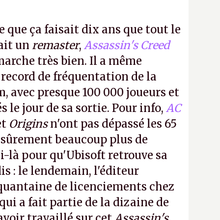
e que ça faisait dix ans que tout le
it un
remaster
,
Assassin's Creed
arche très bien. Il a même
 record de fréquentation de la
m, avec presque 100 000 joueurs et
 le jour de sa sortie. Pour info,
AC
et
Origins
n'ont pas dépassé les 65
a sûrement beaucoup plus de
-là pour qu'Ubisoft retrouve sa
s : le lendemain, l'éditeur
quantaine de licenciements chez
qui a fait partie de la dizaine de
avoir travaillé sur cet
Assassin's