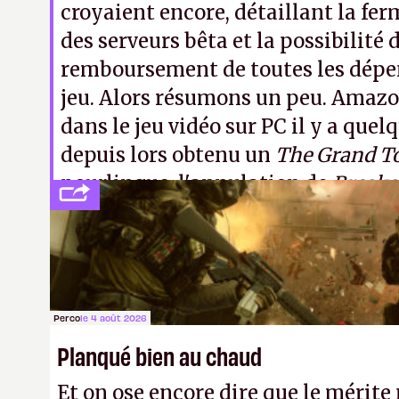
croyaient encore, détaillant la f
des serveurs bêta et la possibilité 
remboursement de toutes les dépen
jeu. Alors résumons un peu. Amaz
dans le jeu vidéo sur PC il y a quel
depuis lors obtenu un
The Grand T
pourlingue, l'annulation de
Break
l'explosion de
Crucible
. Autant dir
désormais
New World
, son
Conan Ex
conquistadors, avec nos fourches e
dotation
.
Perco
le 4 août 2026
Planqué bien au chaud
Et on ose encore dire que le mérite 