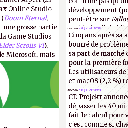
confirme pas qu'u
ax Online Studio
développement (pour
 (
Doom Eternal
,
peut-être sur
Fallo
u une grosse partie
Crétins)
et l'Obsidi
ackboo
le 6 juillet 2026
Cinq ans après sa s
da Game Studios
même studio qu'il y
bourré de problème
Elder Scrolls VI
),
commencer à fant
sa part de marché 
de Microsoft, mais
pour la première fo
e de nombreux
Les utilisateurs de
et macOS (2,2 %) re
ackboo
le 6 juillet 2026
CD Projekt annonc
dépasser les 40 mil
fait le calcul pour
c'est comme si cha