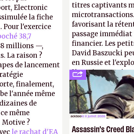
titres captivants m
ort, Electronic
microtransactions
ssimulée la fiche
favorisant la réte
 Pour l'exercice
passage immédiat à
oché 38,7
financier. Les petit
8 millions —,
David Baszucki peu
s. La raison ?
en Russie et l'expl
tapes de lancement
L'avenir appartient
tratégie
jamais que des enf
orte, finalement,
mbe l'année même
dizaines de
r ce même
ackboo
le 11 juillet 2026
u Motive ?
Assassin's Creed Bl
avec
le rachat d'EA