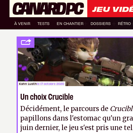
JEU VID
À VENIR
TESTS
EN CHANTIER
DOSSIERS
RÉTRO
Kahn Lusth
le 17 octobre 2020
Un choix Crucible
Décidément, le parcours de
Crucibl
papillons dans l'estomac qu'un gra
juin dernier, le jeu s'est pris une te