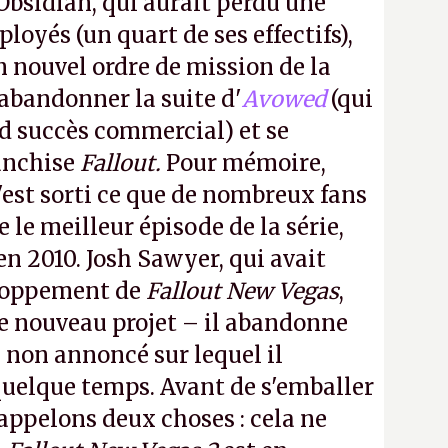
Obsidian, qui aurait perdu une
oyés (un quart de ses effectifs),
n nouvel ordre de mission de la
 abandonner la suite d'
Avowed
(qui
nd succès commercial) et se
franchise
Fallout.
Pour mémoire,
'est sorti ce que de nombreux fans
le meilleur épisode de la série,
 en 2010. Josh Sawyer, qui avait
eloppement de
Fallout New Vegas
,
 ce nouveau projet – il abandonne
non annoncé sur lequel il
 quelque temps. Avant de s'emballer
appelons deux choses : cela ne