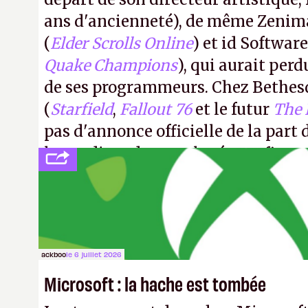
ans d'ancienneté), de même Zenim
(
Elder Scrolls Online
) et id Software
Quake Champions
), qui aurait perd
de ses programmeurs. Chez Bethes
(
Starfield
,
Fallout 76
et le futur
The 
pas d'annonce officielle de la part 
le syndicat des employés confirm
licenciements.
A.
ackboo
le 6 juillet 2026
Microsoft : la hache est tombée