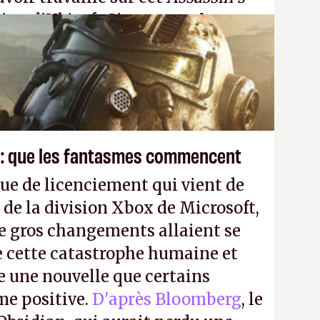
tion d'Ubisoft Singapour.
A.
 : que les fantasmes commencent
ue de licenciement qui vient de
 de la division Xbox de Microsoft,
e gros changements allaient se
e cette catastrophe humaine et
e une nouvelle que certains
me positive.
D'après Bloomberg
, le