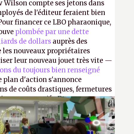
 Wilson compte ses jetons dans
mployés de l'éditeur feraient bien
 Pour financer ce LBO pharaonique,
rouve
plombée par une dette
liards de dollars
auprès des
 les nouveaux propriétaires
iser leur nouveau jouet très vite —
ions du toujours bien renseigné
e plan d'action s'annonce
ons de coûts drastiques, fermetures
ciements massifs. En gros, essorer
uis virer le reste.
P.