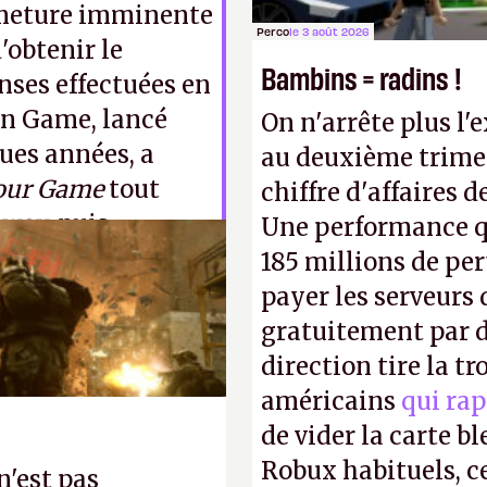
ermeture imminente
Perco
le 3 août 2026
d'obtenir le
Bambins = radins !
ses effectuées en
on Game, lancé
On n'arrête plus l'
ques années, a
au deuxième trimes
our Game
tout
chiffre d'affaires d
away
, puis
Une performance q
e qu'on attend
185 millions de per
iles
chez les
payer les serveurs
t nos torches de
gratuitement par d
direction tire la t
américains
qui rap
de vider la carte 
Robux habituels, ce
n'est pas