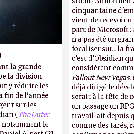
studio californien 
cinquantaine d'empl
vient de recevoir u
part de Microsoft :
n'a pas été un gra
focaliser sur... la 
e
c'est d'Obsidian qu
ant la grande
considèrent comme 
e la division
Fallout New Vegas
,
t y réduire les
déjà dirigé le dév
a fin de l'année
serait à la tête de
gent sur les
un passage un RPG 
dian (
The Outer
travaillait depuis
ec notamment le
comme des tarés, r
Daniel Alpert (21