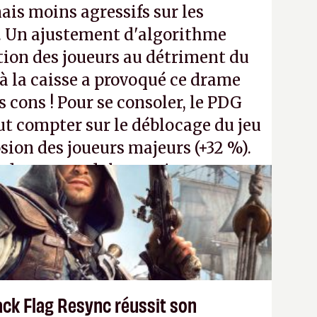
ais moins agressifs sur les
. Un ajustement d'algorithme
ntion des joueurs au détriment du
 la caisse a provoqué ce drame
s cons ! Pour se consoler, le PDG
t compter sur le déblocage du jeu
osion des joueurs majeurs (+32 %).
 donc aux adultes, qui ne sont
ants avec du pouvoir d'achat.
P.
ack Flag Resync réussit son