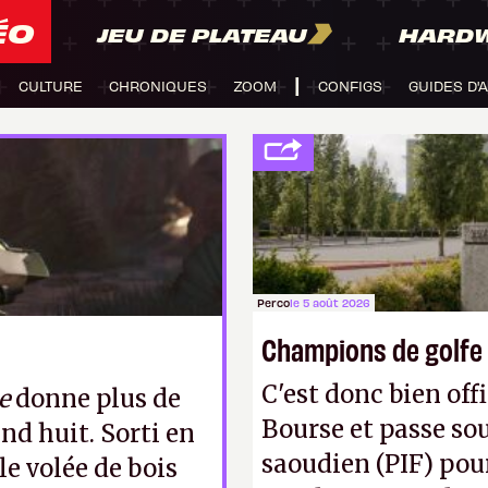
ÉO
JEU DE PLATEAU
HARD
CULTURE
CHRONIQUES
ZOOM
CONFIGS
GUIDES D'
Perco
le 5 août 2026
Champions de golfe
C'est donc bien offi
e
donne plus de
Bourse et passe sou
nd huit. Sorti en
saoudien (PIF) pour
lle volée de bois