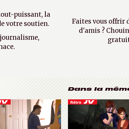
tout-puissant, la
Faites vous offrir
e votre soutien.
d'amis ? Chouin
 journalisme,
gratui
nace.
Dans la mêm
Rétro