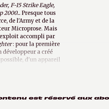
der, F-15 Strike Eagle,
ip 2000
... Presque tous
rce, de l'Army et de la
ateur Microprose. Mais
l'exploit accompli par
ghter
: pour la première
un développeur a créé
 possible, d'un appareil
ontenu est réservé aux ab