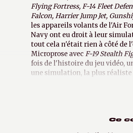
Flying Fortress, F-14 Fleet Defen
Falcon, Harrier Jump Jet, Gunsh
les appareils volants de l'Air Fo
Navy ont eu droit à leur simul
tout cela n'était rien à côté de 
Microprose avec
F-19 Stealth Fi
fois de l'histoire du jeu vidéo, 
une simulation, la plus réaliste
qui n'a jamais existé.
Ce c