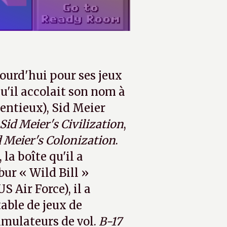
ourd'hui pour ses jeux
u'il accolait son nom à
entieux), Sid Meier
Sid Meier's Civilization
,
d Meier's Colonization
.
a boîte qu'il a
ur « Wild Bill »
S Air Force), il a
able de jeux de
imulateurs de vol.
B-17