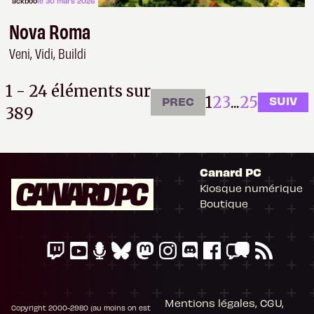
ackboo
le 30 mars 2026
Nova Roma
Veni, Vidi, Buildi
1 - 24 éléments sur
1
2
3
...
25
SUIV
PREC
389
Canard PC
Kiosque numérique
Il n'y a pas de
Boutique
Cookie à se faire !
Ce site n'a recours à aucun tracker externe, ne partage avec personne
ses statistiques de fréquentation et se limite aux cookies nécessaires
au bon fonctionnement de votre session. Mais comme on est bien
élevés, on préfère s'assurer quand même que ça vous va.
Mentions légales, CGU,
Copyright 2000-2980 (au moins on est