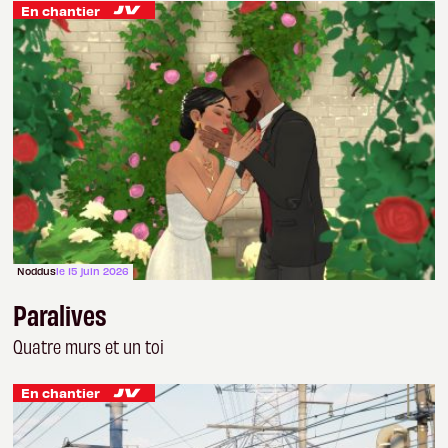
En chantier
Noddus
le 15 juin 2026
Paralives
Quatre murs et un toi
En chantier