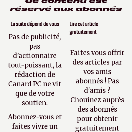
Ce contenu est
réservé aux abonnés
La suite dépend de vous
Lire cet article
gratuitement
Pas de publicité,
pas
Faites vous offrir
d’actionnaire
des articles par
tout-puissant, la
vos amis
rédaction de
abonnés ! Pas
Canard PC ne vit
d'amis ?
que de votre
Chouinez auprès
soutien.
des abonnés
Abonnez-vous et
pour obtenir
faites vivre un
gratuitement