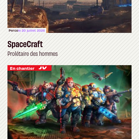
Perco
le 20 juillet 2026
SpaceCraft
Prolétaire des hommes
En chantier