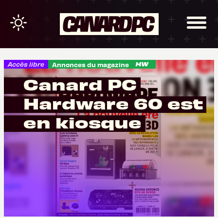
Accès libre
Annonces du magazine
Canard PC
Hardware 60 est
en kiosque