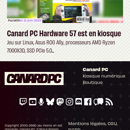
Furolith
le 21 juin 2023
Canard PC Hardware 57 est en kiosque
Jeu sur Linux, Asus ROG Ally, processeurs AMD Ryzen
7000X3D, SSD PCIe 5.0....
Canard PC
Kiosque numérique
Boutique
Mentions légales, CGU,
Copyright 2000-2980 (au moins on est
RGPD
peinards), Canard PC. Editeur Presse