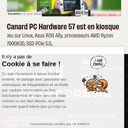
Furolith
le 21 juin 2023
Canard PC Hardware 57 est en kiosque
Jeu sur Linux, Asus ROG Ally, processeurs AMD Ryzen
7000X3D, SSD PCIe 5.0....
Il n'y a pas de
Canard PC
Cookie à se faire !
Kiosque numérique
Ce site n'a recours à aucun tracker
Boutique
externe, ne partage avec personne ses
statistiques de fréquentation et se limite
aux cookies nécessaires au bon
fonctionnement de votre session. Mais
comme on est bien élevés, on préfère
s'assurer quand même que ça vous va.
Mentions légales, CGU,
Copyright 2000-2980 (au moins on est
RGPD
peinards), Canard PC. Editeur Presse
Consentements certifiés par
Non-Stop. Tous droits réservés.
Préférences cookies