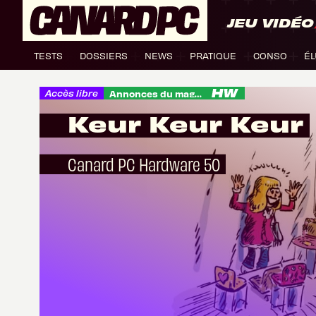
JEU VIDÉO
TESTS
DOSSIERS
NEWS
PRATIQUE
CONSO
ÉL
Accès libre
Annonces du magazine
Keur Keur Keur
Canard PC Hardware 50