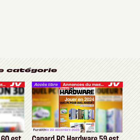
e catégorie
Accès libre
Annonces du magazine
Annonces du magazine
Furolith
le 20 décembre 2023
 60 est
Canard PC Hardware 59 est