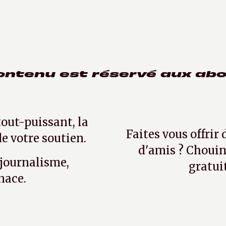
 des années.
ontenu est réservé aux ab
tout-puissant, la
Faites vous offrir
e votre soutien.
d'amis ? Chouin
 journalisme,
gratui
nace.