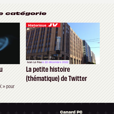
e catégorie
Historique
Ivan Le Fou
le 22 décembre 2022
u
La petite histoire
(thématique) de Twitter
K » pour
Canard PC