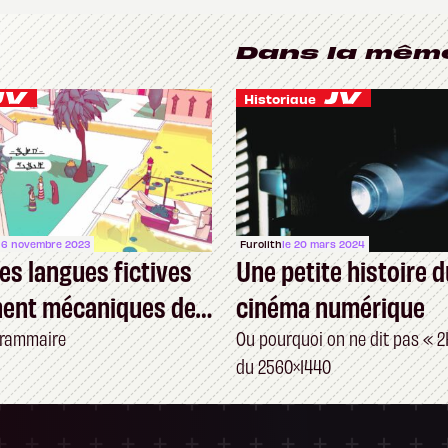
Dans la mêm
Historique
e 6 novembre 2023
Furolith
le 20 mars 2024
es langues fictives
Une petite histoire d
nent mécaniques de
cinéma numérique
 grammaire
Ou pourquoi on ne dit pas « 2
du 2560×1440