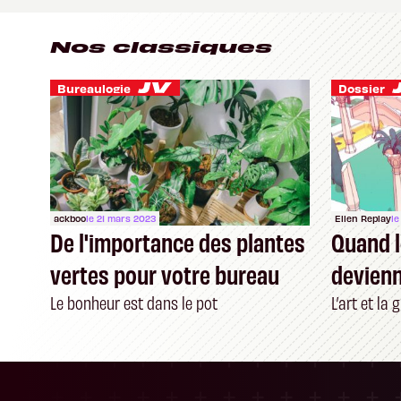
Nos classiques
Bureaulogie
Dossier
ackboo
le 21 mars 2023
Ellen Replay
l
De l'importance des plantes
Quand l
vertes pour votre bureau
devien
jeu
Le bonheur est dans le pot
L’art et la