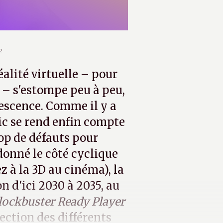
2
alité virtuelle – pour
VR – s'estompe peu à peu,
vescence. Comme il y a
ic se rend enfin compte
rop de défauts pour
donné le côté cyclique
z à la 3D au cinéma), la
n d'ici 2030 à 2035, au
lockbuster
Ready Player
lection des différents