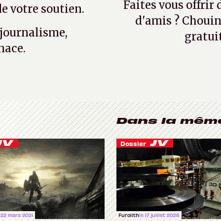
Faites vous offrir
e votre soutien.
d'amis ? Chouin
 journalisme,
gratui
nace.
Dans la mêm
Dossier
 22 mars 2021
Furolith
le 17 juillet 2026