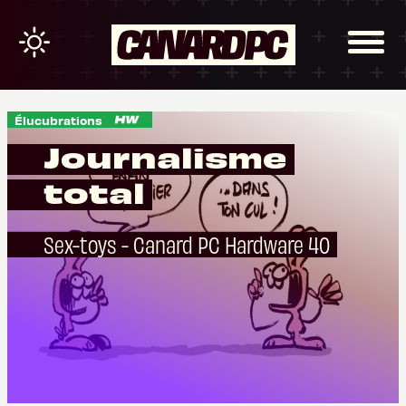
Élucubrations
Journalisme
total
Sex-toys - Canard PC Hardware 40