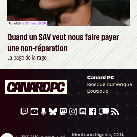
Furolith
le 27 mars 2024
Quand un SAV veut nous faire payer
une non-réparation
La page de la rage
Canard PC
Kiosque numérique
Boutique
Sex-toys connectés : Plug & Play
LeMeng Dinosaure
Magic Motion Flamingo
Mentions légales, CGU,
Copyright 2000-2980 (au moins on est