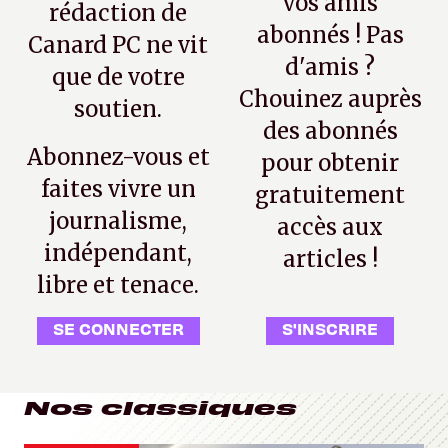
vos amis
rédaction de
abonnés ! Pas
Canard PC ne vit
d'amis ?
que de votre
Chouinez auprès
soutien.
des abonnés
Abonnez-vous et
pour obtenir
faites vivre un
gratuitement
journalisme,
accès aux
indépendant,
articles !
libre et tenace.
SE CONNECTER
S'INSCRIRE
Nos classiques