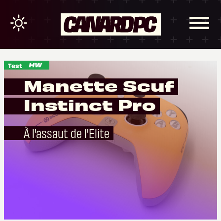
Test
Manette Scuf
Instinct Pro
À l'assaut de l'Elite