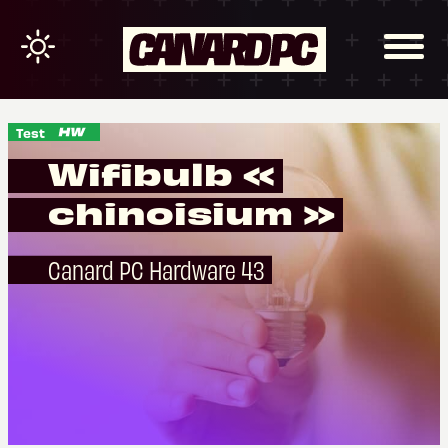
Test
Wifibulb «
chinoisium »
Canard PC Hardware 43