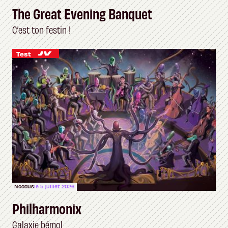
The Great Evening Banquet
C’est ton festin !
Test
Noddus
le 5 juillet 2026
Philharmonix
Galaxie bémol