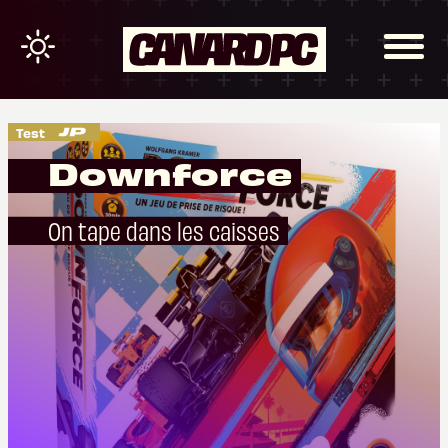
Test
Downforce
On tape dans les caisses