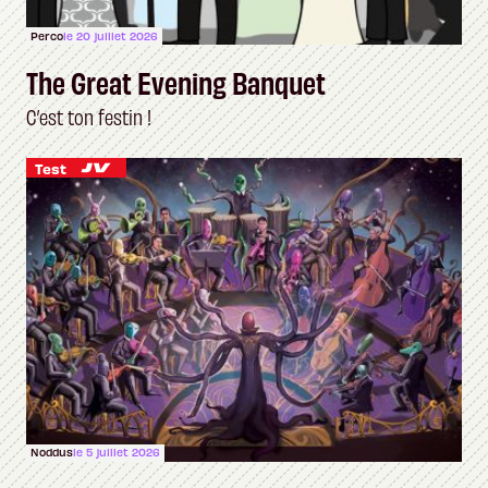
Perco
le 20 juillet 2026
The Great Evening Banquet
C’est ton festin !
Test
Noddus
le 5 juillet 2026