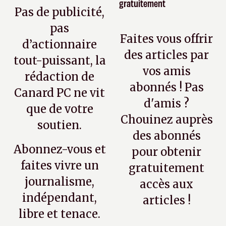
gratuitement
Pas de publicité,
pas
Faites vous offrir
d’actionnaire
des articles par
tout-puissant, la
vos amis
rédaction de
abonnés ! Pas
Canard PC ne vit
d'amis ?
que de votre
Chouinez auprès
soutien.
des abonnés
Abonnez-vous et
pour obtenir
faites vivre un
gratuitement
journalisme,
accès aux
indépendant,
articles !
libre et tenace.