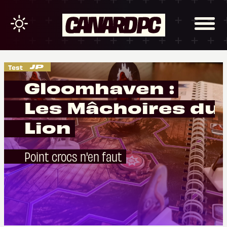
Test
Gloomhaven :
Les Mâchoires du
Lion
Point crocs n'en faut