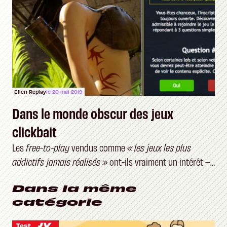
Ellen Replay
le 20 mai 2019
Dans le monde obscur des jeux
clickbait
Les
free-to-play
vendus comme
« les jeux les plus
addictifs jamais réalisés »
ont-ils vraiment un intérêt –
et un public ?
Dans la même
catégorie
Test