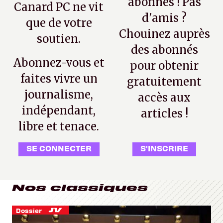
abonnés ! Pas
Canard PC ne vit
d'amis ?
que de votre
Chouinez auprès
soutien.
des abonnés
Abonnez-vous et
pour obtenir
faites vivre un
gratuitement
journalisme,
accès aux
indépendant,
articles !
libre et tenace.
SE CONNECTER
S'INSCRIRE
Nos classiques
Dossier