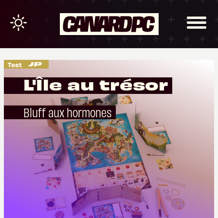
Test
L'Île au trésor
Bluff aux hormones