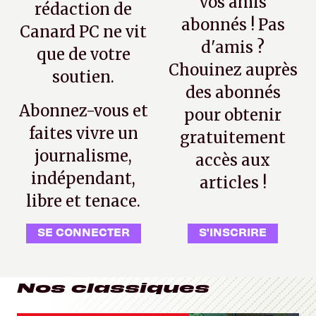
vos amis
rédaction de
abonnés ! Pas
Canard PC ne vit
d'amis ?
que de votre
Chouinez auprès
soutien.
des abonnés
Abonnez-vous et
pour obtenir
faites vivre un
gratuitement
journalisme,
accès aux
indépendant,
articles !
libre et tenace.
SE CONNECTER
S'INSCRIRE
Nos classiques